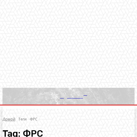
RU
Light News
Домой
Теги
ФРС
Tag:
ФРС