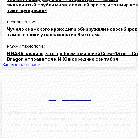
знаменитый трубач мира, спевший про то, что «мир все
таки прекрасен»
ПРОИСШЕСТВИЯ
Чучело сиамского крокодила обнаружили новосибирск
таможенники у пассажира из Вьетнама
НАУКА И ТЕХНОЛОГИИ
В NASA заявили, что проблем с миссией Crew-13 нет. C
Dragon отправится к МКС в середине сентября
Загрузить больше
Light News
RU
Light News – ваш источник светлых новостей в мире, где каждый
день приносит что-то новое и интересное. Мы освещаем
актуальные темы общества, экономики, культуры и науки, делая
акцент на позитиве и вдохновении.