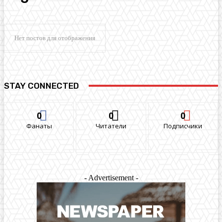
Нет постов для отображения
STAY CONNECTED
0
0
0
Фанаты
Читатели
Подписчики
- Advertisement -