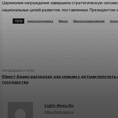
Церемония награждения завершила стратегическую сессию
национальных целей развития, поставленных Президентом 
ТЕГИ
макроэкономика
Минэк
Минэкономразвития
Экон
Поделиться
ПРЕДЫДУЩАЯ СТАТЬЯ
Юрист Адамс рассказал, как семьям с детьми получить
государства
Light-News.ru
https://light-news.ru