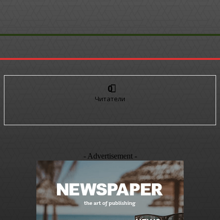
0
Читатели
- Advertisement -