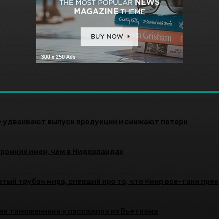
» удваивают выпуск продукции и снижают потери
громких имен, чем в Нидерландах
тый трубач мира, спевший про то, что «мир все-таки пре
ие таможенники у пассажира из Вьетнама