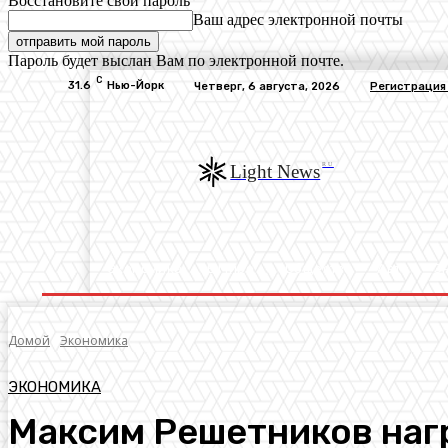
Восстановите свой пароль
Ваш адрес электронной почты
Пароль будет выслан Вам по электронной почте.
C
31.6
Нью-Йорк
Четверг, 6 августа, 2026
Регистрация
RU
Light News
Экономика
В Мире
Общество
Авто
Э
Домой
Экономика
ЭКОНОМИКА
Максим Решетников наг