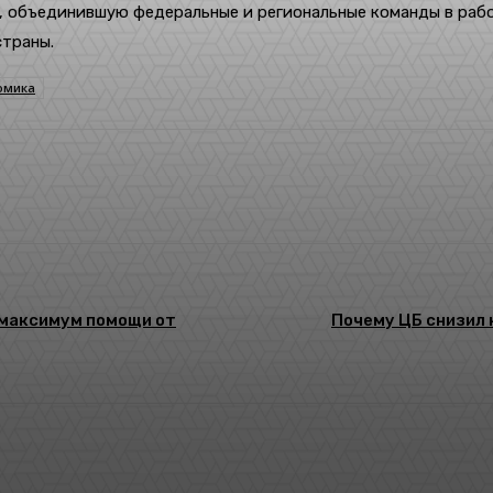
, объединившую федеральные и региональные команды в раб
страны.
омика
 максимум помощи от
Почему ЦБ снизил 