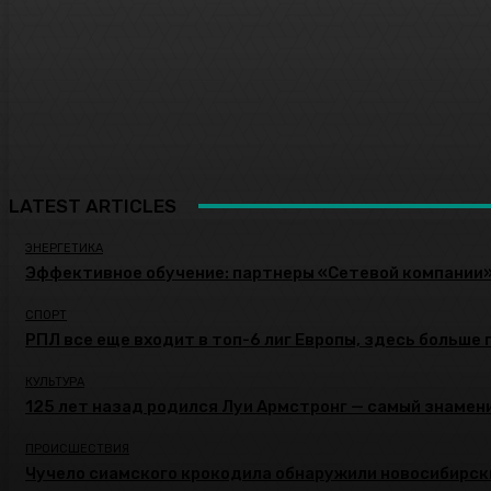
LATEST ARTICLES
ЭНЕРГЕТИКА
Эффективное обучение: партнеры «Сетевой компании
СПОРТ
РПЛ все еще входит в топ-6 лиг Европы, здесь больше 
КУЛЬТУРА
125 лет назад родился Луи Армстронг — самый знамени
ПРОИСШЕСТВИЯ
Чучело сиамского крокодила обнаружили новосибирск