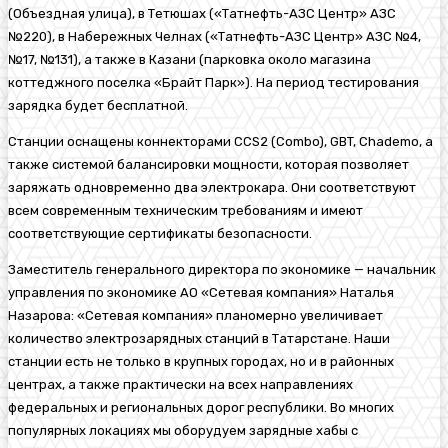
(Объездная улица)
, в Тетюшах («Татнефть-АЗС Центр» АЗС
№220), в Набережных Челнах («Татнефть-АЗС Центр» АЗС №
4,
№17, №131), а также в Казани (
парковка около магазина
коттеджного поселка «
Брайт
Парк»
)
.
На период тестирования
зарядка будет бесплатной.
Станции оснащены коннекторами
CCS
2 (
Combo
),
GBT
,
Chademo
, а
также системой балансировки мощности, которая позволяет
заряжать одновременно дв
а
электрокара. Они соответствуют
всем современным техническим требованиям и имеют
соответствующие сертификаты безопасности.
Заместитель генерального директора по экономике — начальник
управления по экономике АО «Сетевая компания»
Наталья
Назарова
:
«Сетевая компания» планомерно
увеличивает
количество
электрозарядных
станций
в Татарстане
.
Н
аши
станции
есть
не только в крупных городах, но и в районных
центрах, а также практически на всех направлениях
федеральных и региональных дорог
республики
.
Во многих
популярных локациях мы оборудуем зарядные
хабы
с