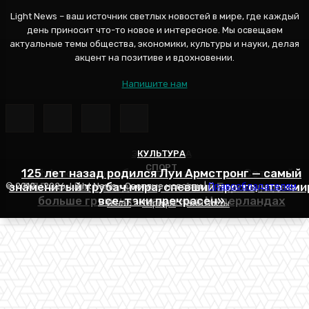
Light News – ваш источник светлых новостей в мире, где каждый
день приносит что-то новое и интересное. Мы освещаем
актуальные темы общества, экономики, культуры и науки, делая
акцент на позитиве и вдохновении.
Напишите нам
ЭНЕРГЕТИКА
КУЛЬТУРА
СПОРТ
125 лет назад родился Луи Армстронг — самый
Эффективное обучение: партнеры «Сетевой
знаменитый трубач мира, спевший про то, что «ми
РПЛ все еще входит в топ-6 лиг Европы, здесь
компании» удваивают выпуск продукции и
© 2012 - 2026, Light News - Светлые новости |
Правообладателям
больше громких имен, чем в Нидерландах
все-таки прекрасен»
снижают потери
О нас
Тарифы
Контакты