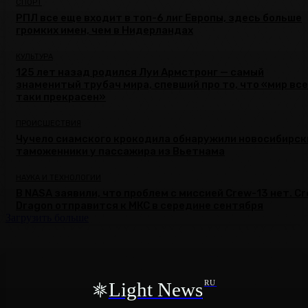
СПОРТ
РПЛ все еще входит в топ-6 лиг Европы, здесь больше
громких имен, чем в Нидерландах
КУЛЬТУРА
125 лет назад родился Луи Армстронг — самый
знаменитый трубач мира, спевший про то, что «мир все
таки прекрасен»
ПРОИСШЕСТВИЯ
Чучело сиамского крокодила обнаружили новосибирск
таможенники у пассажира из Вьетнама
НАУКА И ТЕХНОЛОГИИ
В NASA заявили, что проблем с миссией Crew-13 нет. C
Dragon отправится к МКС в середине сентября
Загрузить больше
Light News
RU