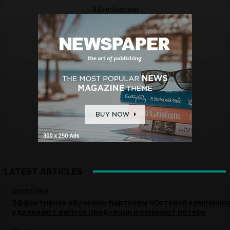
- Advertisement -
LATEST ARTICLES
ЭНЕРГЕТИКА
Эффективное обучение: партнеры «Сетевой компании
удваивают выпуск продукции и снижают потери