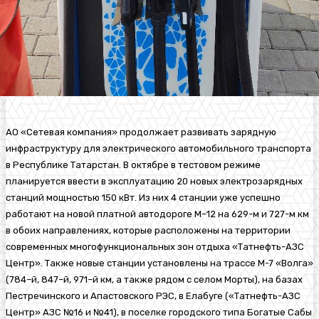
АО «Сетевая компания» продолжает развивать зарядную
инфраструктуру для электрического автомобильного транспорта
в Республике Татарстан.
В октябре
в тестовом режиме
планируется ввести в эксплуатацию 20 новых
электрозарядных
станций
мощностью 150 кВт
. Из них 4 станции уже успешно
ра
ботают н
а новой платной автодороге М
–
12
на 629-м и 727-м км
в обоих направлениях
, которые расположен
ы
на территории
современных многофункциональных зон отдыха
«Татнефть-АЗС
Центр»
. Также
новые станции установлены на трассе М-7 «Волга»
(784
–
й
, 847
–
й
, 971
–
й
км
,
а также рядом с селом
Морты)
,
на базах
Пестречинского
и
Апастовского
РЭС,
в Елабуге («Татнефть-АЗС
Центр» АЗС №16 и №41)
, в поселке городского типа Богатые Сабы