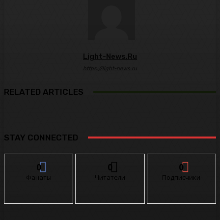
Light-News.ru
https://light-news.ru
RELATED ARTICLES
STAY CONNECTED
0
0
0
Фанаты
Читатели
Подписчики