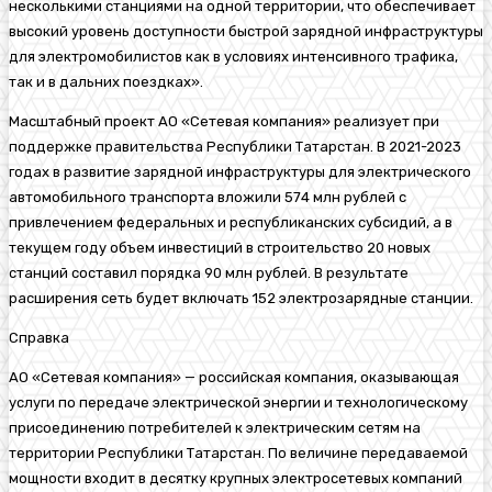
несколькими станциями на одной территории
, что обеспечивает
высокий уровень доступности быстрой зарядной инфраструктуры
для
электромобилистов
как в условиях интенсивного трафика,
так и в дальних поездках»
.
Масштабный проект АО «Сетевая компания» реализует при
поддержке правительства Республики Татарстан. В 2021-2023
годах в развитие зарядной инфраструктуры для электрического
автомобильного транспорта вложили 574 млн рублей с
привлечением федеральных и республиканских субсидий, а
в
текущем году
объем инвестиций в строительство 20 новых
станций составил порядка 90 млн рублей. В результате
расширения сеть будет включать 152
электрозарядные
станции.
Справка
АО «Сетевая компания»
— российская компания, оказывающая
услуги по передаче электрической энергии и технологическому
присоединению потребителей к электрическим сетям на
территории Республики Татарстан. По величине передаваемой
мощности входит в десятку крупных электросетевых компаний