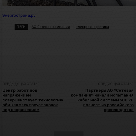
Энергострана.ру
ТЕГИ
АО Сетевая компания
электроэнергетика
ПРЕДЫДУЩАЯ СТАТЬЯ
СЛЕДУЮЩАЯ СТАТЬЯ
Центр работ под
Партнеры АО «Сетевая
напряжением
компания» начали испытания
совершенствует технологию
кабельной системы 500 кВ
обмыва электроустановок
полностью российского
под напряжением
производства