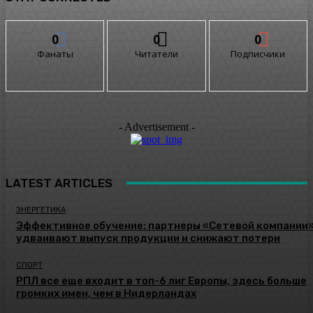
0
0
0
Фанаты
Читатели
Подписчики
- Advertisement -
LATEST ARTICLES
ЭНЕРГЕТИКА
Эффективное обучение: партнеры «Сетевой компании
удваивают выпуск продукции и снижают потери
СПОРТ
РПЛ все еще входит в топ-6 лиг Европы, здесь больше
громких имен, чем в Нидерландах