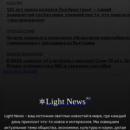
КУЛЬТУРА
125 лет назад родился Луи Армстронг — самый
знаменитый трубач мира, спевший про то, что «мир все
таки прекрасен»
ПРОИСШЕСТВИЯ
Чучело сиамского крокодила обнаружили новосибирск
таможенники у пассажира из Вьетнама
НАУКА И ТЕХНОЛОГИИ
В NASA заявили, что проблем с миссией Crew-13 нет. C
Dragon отправится к МКС в середине сентября
Загрузить больше
Light News
RU
Light News – ваш источник светлых новостей в мире, где каждый
день приносит что-то новое и интересное. Мы освещаем
актуальные темы общества, экономики, культуры и науки, делая