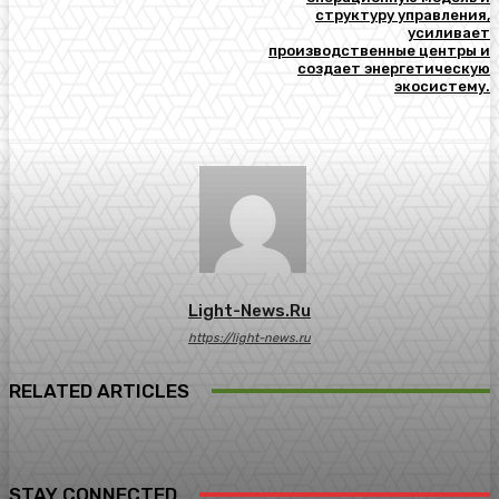
структуру управления,
усиливает
производственные центры и
создает энергетическую
экосистему.
Light-News.ru
https://light-news.ru
RELATED ARTICLES
STAY CONNECTED