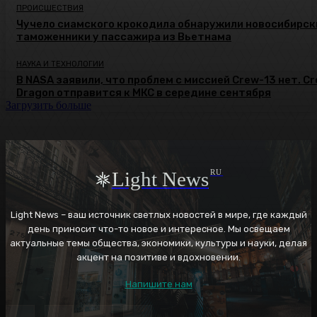
ПРОИСШЕСТВИЯ
Чучело сиамского крокодила обнаружили новосибирск
таможенники у пассажира из Вьетнама
НАУКА И ТЕХНОЛОГИИ
В NASA заявили, что проблем с миссией Crew-13 нет. C
Dragon отправится к МКС в середине сентября
Загрузить больше
Light News
RU
Light News – ваш источник светлых новостей в мире, где каждый
день приносит что-то новое и интересное. Мы освещаем
актуальные темы общества, экономики, культуры и науки, делая
акцент на позитиве и вдохновении.
Напишите нам