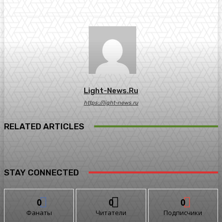
Light-News.ru
https://light-news.ru
RELATED ARTICLES
STAY CONNECTED
0
0
0
Фанаты
Читатели
Подписчики