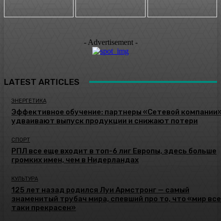
- Advertisement -
LATEST ARTICLES
ЭНЕРГЕТИКА
Эффективное обучение: партнеры «Сетевой компании
удваивают выпуск продукции и снижают потери
СПОРТ
РПЛ все еще входит в топ-6 лиг Европы, здесь больше
громких имен, чем в Нидерландах
КУЛЬТУРА
125 лет назад родился Луи Армстронг — самый
знаменитый трубач мира, спевший про то, что «мир все
таки прекрасен»