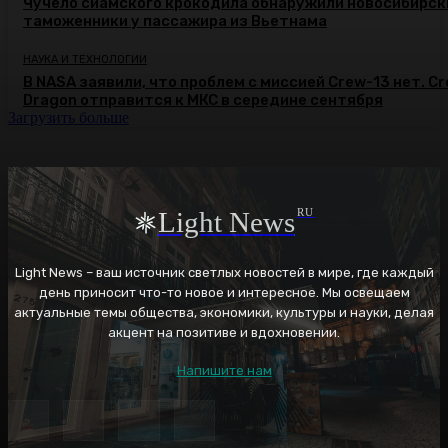
Чучело сиамского крокодила обнаружили новосибирск
таможенники у пассажира из Вьетнама
НАУКА И ТЕХНОЛОГИИ
В NASA заявили, что проблем с миссией Crew-13 нет. C
Dragon отправится к МКС в середине сентября
Загрузить больше
Light News
RU
Light News – ваш источник светлых новостей в мире, где каждый
день приносит что-то новое и интересное. Мы освещаем
актуальные темы общества, экономики, культуры и науки, делая
акцент на позитиве и вдохновении.
Напишите нам