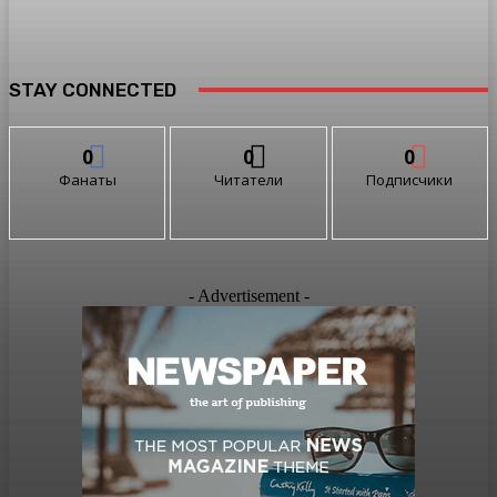
STAY CONNECTED
0
0
0
Фанаты
Читатели
Подписчики
- Advertisement -