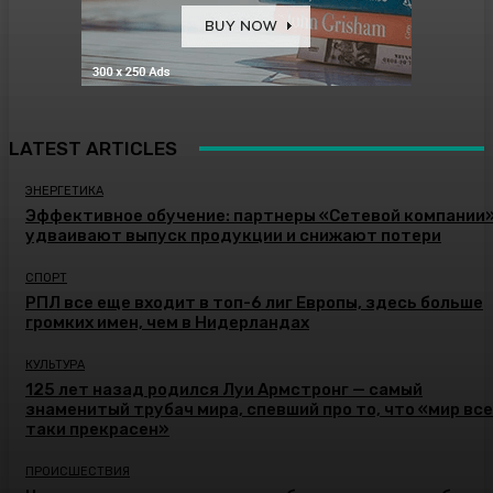
LATEST ARTICLES
ЭНЕРГЕТИКА
Эффективное обучение: партнеры «Сетевой компании
удваивают выпуск продукции и снижают потери
СПОРТ
РПЛ все еще входит в топ-6 лиг Европы, здесь больше
громких имен, чем в Нидерландах
КУЛЬТУРА
125 лет назад родился Луи Армстронг — самый
знаменитый трубач мира, спевший про то, что «мир все
таки прекрасен»
ПРОИСШЕСТВИЯ