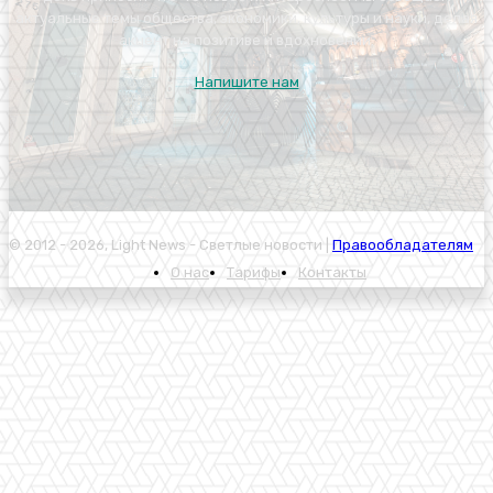
актуальные темы общества, экономики, культуры и науки, делая
акцент на позитиве и вдохновении.
Напишите нам
© 2012 - 2026, Light News - Светлые новости |
Правообладателям
О нас
Тарифы
Контакты