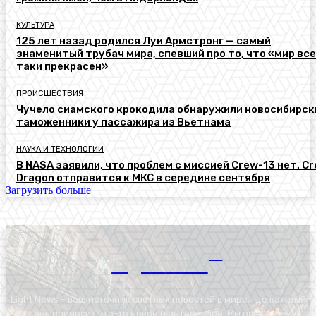
КУЛЬТУРА
125 лет назад родился Луи Армстронг — самый
знаменитый трубач мира, спевший про то, что «мир все
таки прекрасен»
ПРОИСШЕСТВИЯ
Чучело сиамского крокодила обнаружили новосибирск
таможенники у пассажира из Вьетнама
НАУКА И ТЕХНОЛОГИИ
В NASA заявили, что проблем с миссией Crew-13 нет. C
Dragon отправится к МКС в середине сентября
Загрузить больше
Light News
RU
Light News – ваш источник светлых новостей в мире, где каждый
день приносит что-то новое и интересное. Мы освещаем