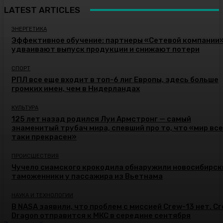
LATEST ARTICLES
ЭНЕРГЕТИКА
Эффективное обучение: партнеры «Сетевой компании
удваивают выпуск продукции и снижают потери
СПОРТ
РПЛ все еще входит в топ-6 лиг Европы, здесь больше
громких имен, чем в Нидерландах
КУЛЬТУРА
125 лет назад родился Луи Армстронг — самый
знаменитый трубач мира, спевший про то, что «мир все
таки прекрасен»
ПРОИСШЕСТВИЯ
Чучело сиамского крокодила обнаружили новосибирск
таможенники у пассажира из Вьетнама
НАУКА И ТЕХНОЛОГИИ
В NASA заявили, что проблем с миссией Crew-13 нет. C
Dragon отправится к МКС в середине сентября