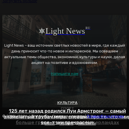
Загрузить больше
Light News
RU
Light News – ваш источник светлых новостей в мире, где каждый
день приносит что-то новое и интересное. Мы освещаем
актуальные темы общества, экономики, культуры и науки, делая
акцент на позитиве и вдохновении.
Напишите нам
ЭНЕРГЕТИКА
КУЛЬТУРА
СПОРТ
125 лет назад родился Луи Армстронг — самый
Эффективное обучение: партнеры «Сетевой
знаменитый трубач мира, спевший про то, что «ми
РПЛ все еще входит в топ-6 лиг Европы, здесь
компании» удваивают выпуск продукции и
© 2012 - 2026, Light News - Светлые новости |
Правообладателям
больше громких имен, чем в Нидерландах
все-таки прекрасен»
снижают потери
О нас
Тарифы
Контакты