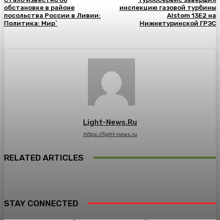
обстановке в районе
инспекцию газовой турбины
посольства России в Ливии:
Alstom 13E2 на
Политика: Мир`
Нижнетуринской ГРЭС
Light-News.ru
https://light-news.ru
RELATED ARTICLES
STAY CONNECTED