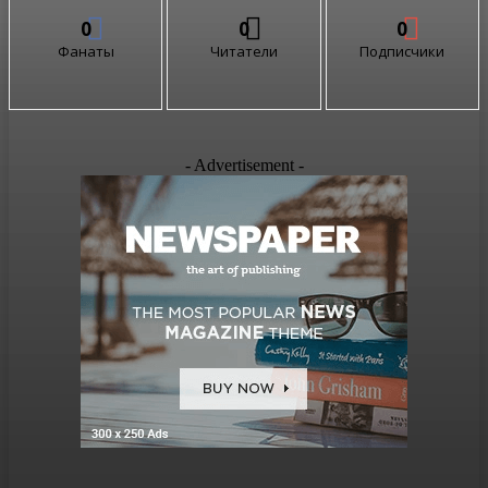
0
0
0
Фанаты
Читатели
Подписчики
- Advertisement -