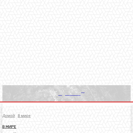
RU
Light News
Домой
В мире
В МИРЕ