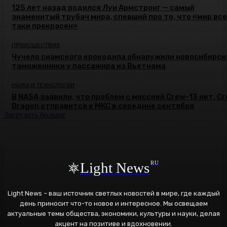
125 лет назад родился Луи Армстронг — самый
знаменитый трубач мира, спевший про то, что «мир все
таки прекрасен»
ПРОИСШЕСТВИЯ
Чучело сиамского крокодила обнаружили новосибирск
таможенники у пассажира из Вьетнама
НАУКА И ТЕХНОЛОГИИ
В NASA заявили, что проблем с миссией Crew-13 нет. C
Dragon отправится к МКС в середине сентября
Загрузить больше
Light News
RU
Light News – ваш источник светлых новостей в мире, где каждый
день приносит что-то новое и интересное. Мы освещаем
актуальные темы общества, экономики, культуры и науки, делая
акцент на позитиве и вдохновении.