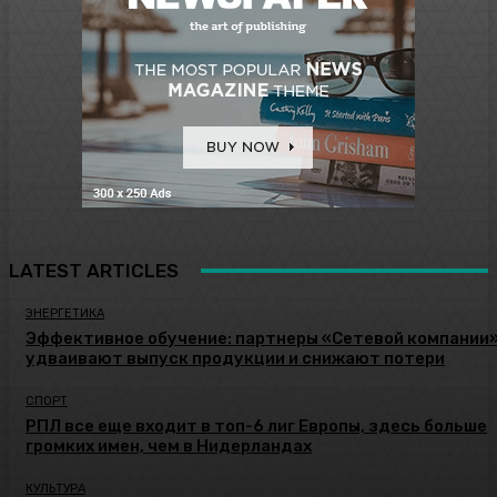
LATEST ARTICLES
ЭНЕРГЕТИКА
Эффективное обучение: партнеры «Сетевой компании
удваивают выпуск продукции и снижают потери
СПОРТ
РПЛ все еще входит в топ-6 лиг Европы, здесь больше
громких имен, чем в Нидерландах
КУЛЬТУРА