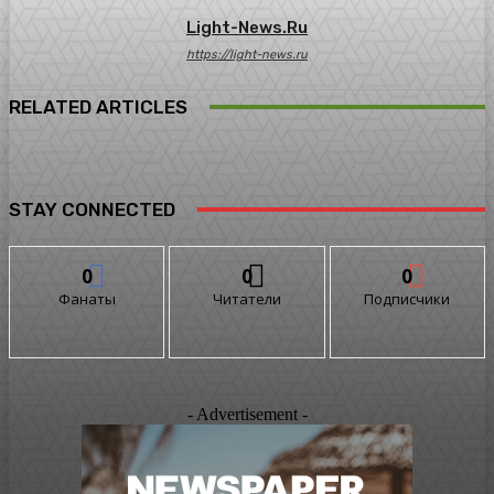
Light-News.ru
https://light-news.ru
RELATED ARTICLES
STAY CONNECTED
0
0
0
Фанаты
Читатели
Подписчики
- Advertisement -