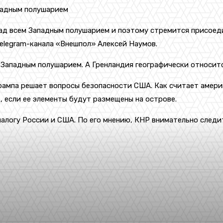
падным полушарием
д всем Западным полушарием и поэтому стремится присоеди
elegram-канала «Внешпол» Алексей Наумов.
Западным полушарием. А Гренландия географически относится
Трампа решает вопросы безопасности США. Как считает амер
 если ее элементы будут размещены на острове.
алогу России и США. По его мнению, КНР внимательно следи