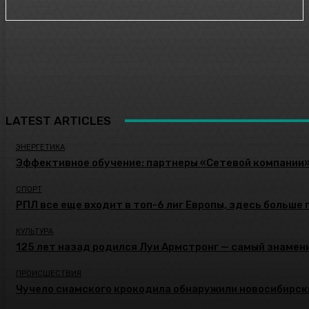
LATEST ARTICLES
ЭНЕРГЕТИКА
Эффективное обучение: партнеры «Сетевой компании
СПОРТ
РПЛ все еще входит в топ-6 лиг Европы, здесь больше 
КУЛЬТУРА
125 лет назад родился Луи Армстронг — самый знамени
ПРОИСШЕСТВИЯ
Чучело сиамского крокодила обнаружили новосибирск