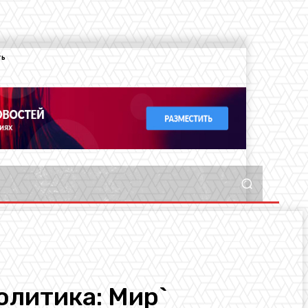
ть
олитика: Мир`