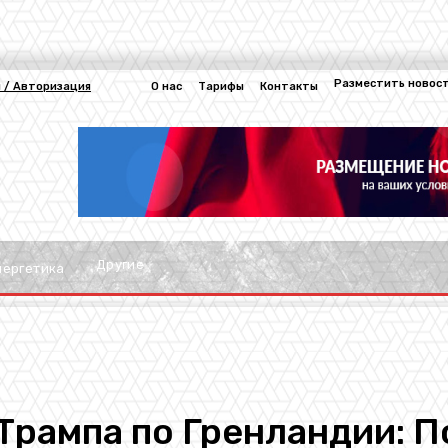
Разместить новос
 / Авторизация
О нас
Тарифы
Контакты
Другие
нергетика
Трампа по Гренландии: П