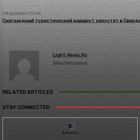
ПРЕДЫДУЩАЯ СТАТЬЯ
Снегоходный туристический маршрут запустят в Сверд
Light-News.ru
https://light-news.ru
RELATED ARTICLES
STAY CONNECTED
0
Фанаты