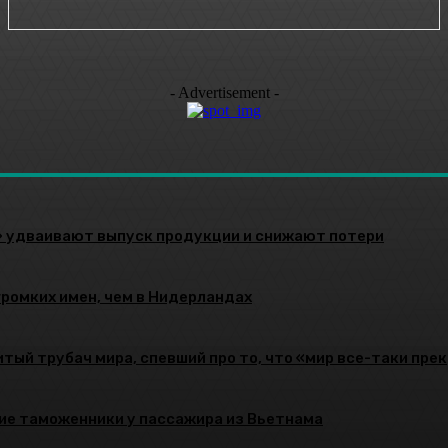
- Advertisement -
» удваивают выпуск продукции и снижают потери
громких имен, чем в Нидерландах
тый трубач мира, спевший про то, что «мир все-таки пре
ие таможенники у пассажира из Вьетнама