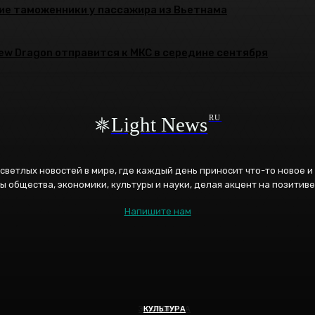
ие таможенники у пассажира из Вьетнама
rew Dragon отправится к МКС в середине сентября
Light News
RU
к светлых новостей в мире, где каждый день приносит что-то новое 
ы общества, экономики, культуры и науки, делая акцент на позитиве
Напишите нам
ЭНЕРГЕТИКА
КУЛЬТУРА
СПОРТ