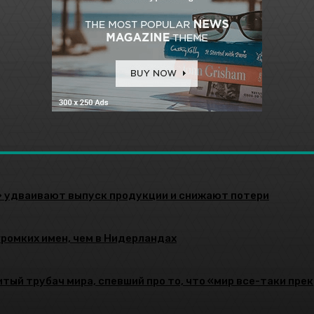
» удваивают выпуск продукции и снижают потери
громких имен, чем в Нидерландах
тый трубач мира, спевший про то, что «мир все-таки пре