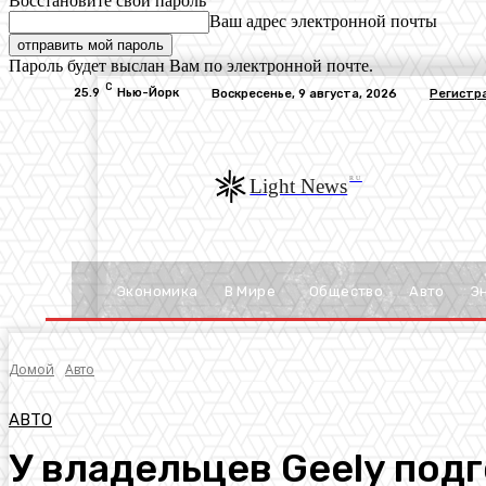
Восстановите свой пароль
Ваш адрес электронной почты
Пароль будет выслан Вам по электронной почте.
C
25.9
Нью-Йорк
Воскресенье, 9 августа, 2026
Регистр
RU
Light News
Экономика
В Мире
Общество
Авто
Э
Домой
Авто
АВТО
У владельцев Geely подг