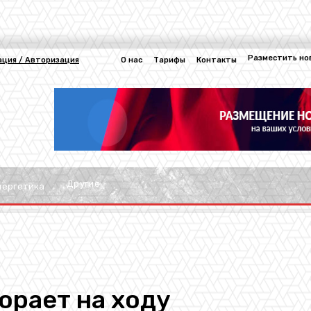
Разместить но
ация / Авторизация
О нас
Тарифы
Контакты
Другие
нергетика
орает на ходу