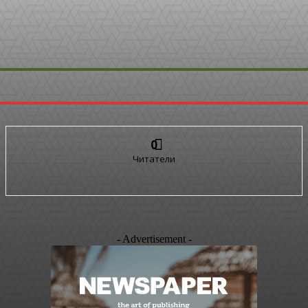
0
Читатели
- Advertisement -