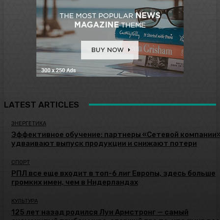
LATEST ARTICLES
ЭНЕРГЕТИКА
Эффективное обучение: партнеры «Сетевой компании
удваивают выпуск продукции и снижают потери
СПОРТ
РПЛ все еще входит в топ-6 лиг Европы, здесь больше
громких имен, чем в Нидерландах
КУЛЬТУРА
125 лет назад родился Луи Армстронг — самый