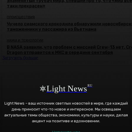
знаменитый трубач мира, спевший про то, что «мир все
таки прекрасен»
ПРОИСШЕСТВИЯ
Чучело сиамского крокодила обнаружили новосибирск
таможенники у пассажира из Вьетнама
НАУКА И ТЕХНОЛОГИИ
В NASA заявили, что проблем с миссией Crew-13 нет. C
Dragon отправится к МКС в середине сентября
Загрузить больше
Light News
RU
Light News – ваш источник светлых новостей в мире, где каждый
день приносит что-то новое и интересное. Мы освещаем
актуальные темы общества, экономики, культуры и науки, делая
акцент на позитиве и вдохновении.