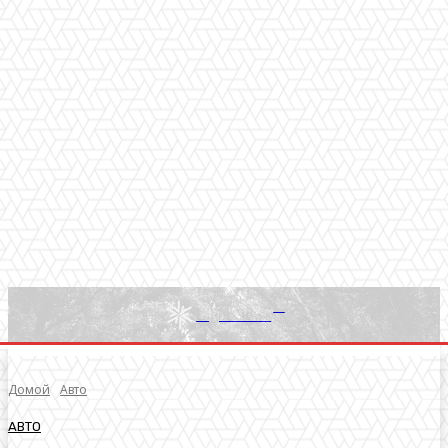
RU
Light News
Домой
Авто
АВТО