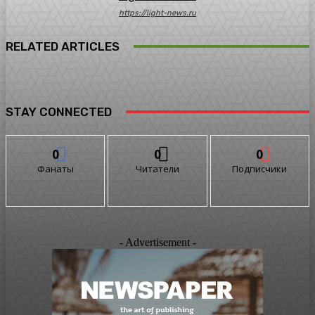
https://light-news.ru
RELATED ARTICLES
STAY CONNECTED
0
0
0
Фанаты
Читатели
Подписчики
- Advertisement -