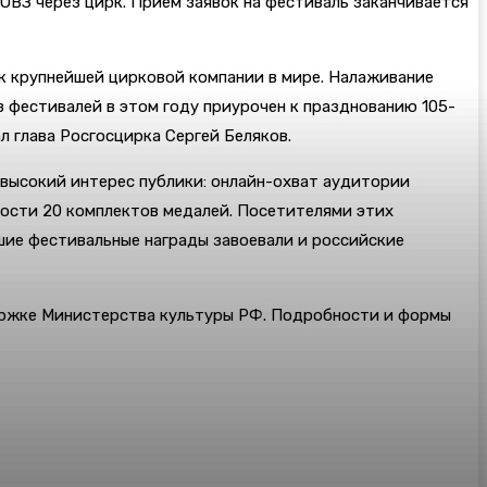
ОВЗ через цирк. Прием заявок на фестиваль заканчивается
к крупнейшей цирковой компании в мире. Налаживание
 фестивалей в этом году приурочен к празднованию 105-
 глава Росгосцирка Сергей Беляков.
 высокий интерес публики: онлайн-охват аудитории
жности 20 комплектов медалей. Посетителями этих
шие фестивальные награды завоевали и российские
ержке Министерства культуры РФ. Подробности и формы