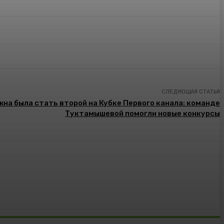
СЛЕДУЮЩАЯ СТАТЬЯ
на была стать второй на Кубке Первого канала: команде
Туктамышевой помогли новые конкурсы