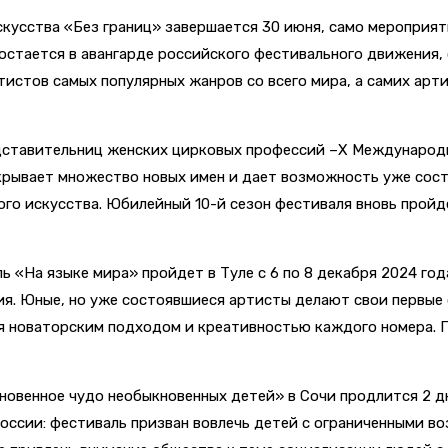
скусства «Без границ» завершается 30 июня, само мероприят
 и остается в авангарде российского фестивального движени
тистов самых популярных жанров со всего мира, а самих арт
редставительниц женских цирковых профессий –X Международ
ткрывает множество новых имен и дает возможность уже со
го искусства. Юбилейный 10-й сезон фестиваля вновь пройде
На языке мира» пройдет в Туле с 6 по 8 декабря 2024 года
я. Юные, но уже состоявшиеся артисты делают свои первые 
я новаторским подходом и креативностью каждого номера. П
венное чудо необыкновенных детей» в Сочи продлится 2 дня 
оссии: фестиваль призван вовлечь детей с ограниченными в