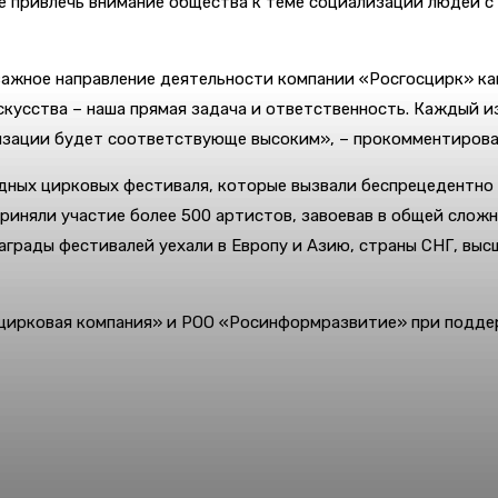
е привлечь внимание общества к теме социализации людей с 
важное направление деятельности компании «Росгосцирк» ка
кусства – наша прямая задача и ответственность. Каждый из
изации будет соответствующе высоким», – прокомментировал
одных цирковых фестиваля, которые вызвали беспрецедентно
 приняли участие более 500 артистов, завоевав в общей сло
грады фестивалей уехали в Европу и Азию, страны СНГ, выс
цирковая компания» и РОО «Росинформразвитие» при подд