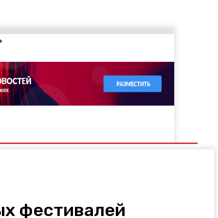
ь
вых фестивалей