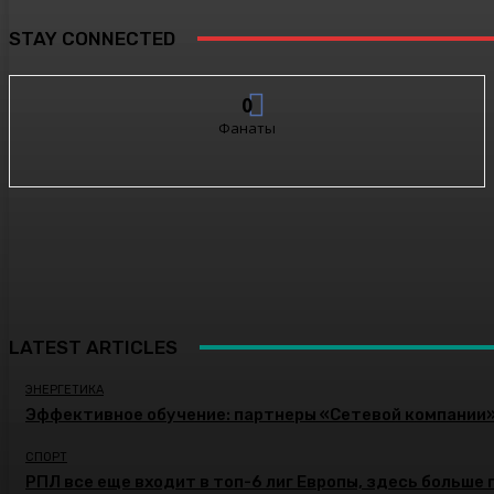
STAY CONNECTED
0
Фанаты
LATEST ARTICLES
ЭНЕРГЕТИКА
Эффективное обучение: партнеры «Сетевой компании
СПОРТ
РПЛ все еще входит в топ-6 лиг Европы, здесь больше 