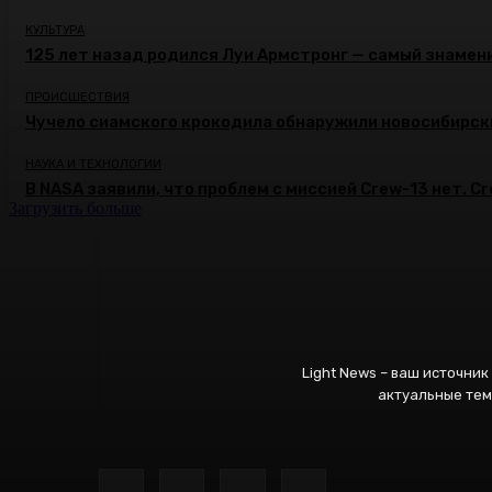
КУЛЬТУРА
125 лет назад родился Луи Армстронг — самый знамени
ПРОИСШЕСТВИЯ
Чучело сиамского крокодила обнаружили новосибирск
НАУКА И ТЕХНОЛОГИИ
В NASA заявили, что проблем с миссией Crew-13 нет. C
Загрузить больше
Light News – ваш источни
актуальные тем