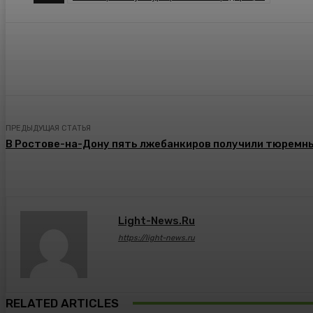
Поделиться
ПРЕДЫДУЩАЯ СТАТЬЯ
В Ростове-на-Дону пять лжебанкиров получили тюремн
Light-News.ru
https://light-news.ru
RELATED ARTICLES