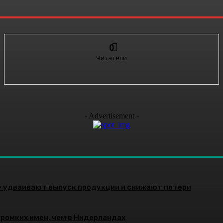
0
Читатели
- Advertisement -
» удваивают выпуск продукции и снижают потери
громких имен, чем в Нидерландах