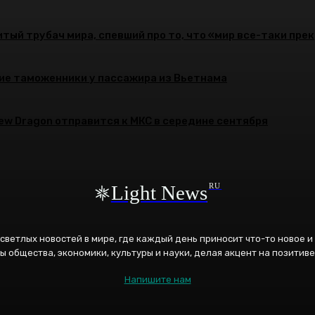
тый трубач мира, спевший про то, что «мир все-таки пре
ие таможенники у пассажира из Вьетнама
rew Dragon отправится к МКС в середине сентября
Light News
RU
к светлых новостей в мире, где каждый день приносит что-то новое 
ы общества, экономики, культуры и науки, делая акцент на позитиве
Напишите нам