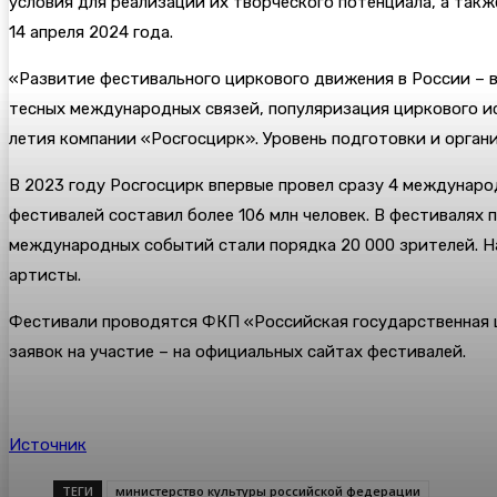
условия для реализации их творческого потенциала, а такж
14 апреля 2024 года.
«Развитие фестивального циркового движения в России – 
тесных международных связей, популяризация циркового ис
летия компании «Росгосцирк». Уровень подготовки и орган
В 2023 году Росгосцирк впервые провел сразу 4 междунар
фестивалей составил более 106 млн человек. В фестивалях
международных событий стали порядка 20 000 зрителей. На
артисты.
Фестивали проводятся ФКП «Российская государственная 
заявок на участие – на официальных сайтах фестивалей.
Источник
ТЕГИ
министерство культуры российской федерации