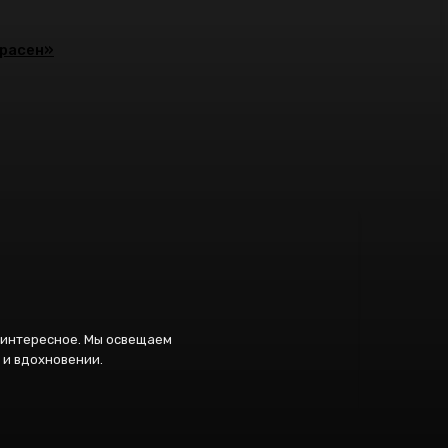
красен»
и интересное. Мы освещаем
 и вдохновении.