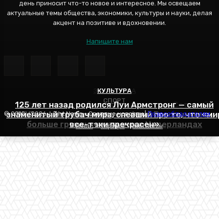
день приносит что-то новое и интересное. Мы освещаем
актуальные темы общества, экономики, культуры и науки, делая
акцент на позитиве и вдохновении.
Напишите нам
ЭНЕРГЕТИКА
КУЛЬТУРА
СПОРТ
125 лет назад родился Луи Армстронг — самый
Эффективное обучение: партнеры «Сетевой
знаменитый трубач мира, спевший про то, что «ми
РПЛ все еще входит в топ-6 лиг Европы, здесь
компании» удваивают выпуск продукции и
© 2012 - 2026, Light News - Светлые новости |
Правообладателям
больше громких имен, чем в Нидерландах
все-таки прекрасен»
снижают потери
О нас
Тарифы
Контакты