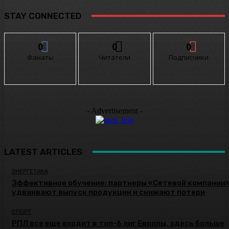
STAY CONNECTED
0
0
0
Фанаты
Читатели
Подписчики
- Advertisement -
LATEST ARTICLES
ЭНЕРГЕТИКА
Эффективное обучение: партнеры «Сетевой компании
удваивают выпуск продукции и снижают потери
СПОРТ
РПЛ все еще входит в топ-6 лиг Европы, здесь больше