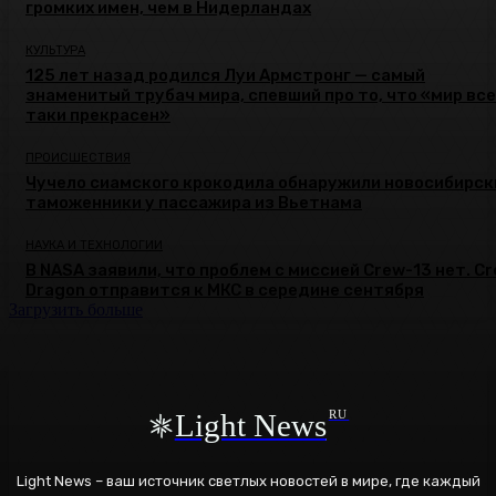
громких имен, чем в Нидерландах
КУЛЬТУРА
125 лет назад родился Луи Армстронг — самый
знаменитый трубач мира, спевший про то, что «мир все
таки прекрасен»
ПРОИСШЕСТВИЯ
Чучело сиамского крокодила обнаружили новосибирск
таможенники у пассажира из Вьетнама
НАУКА И ТЕХНОЛОГИИ
В NASA заявили, что проблем с миссией Crew-13 нет. C
Dragon отправится к МКС в середине сентября
Загрузить больше
Light News
RU
Light News – ваш источник светлых новостей в мире, где каждый