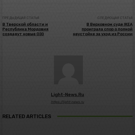
ПРЕДЫДУЩАЯ СТАТЬЯ
СЛЕДУЮЩАЯ СТАТЬЯ
В Тверской области и
В Верховном суде IKEA
Республика Мордовия
проиграла спор о полной
создадут новые ОЭЗ
неустойке за уход из России
Light-News.ru
https://light-news.ru
RELATED ARTICLES