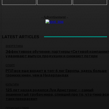
- Advertisement -
LATEST ARTICLES
ЭНЕРГЕТИКА
Эффективное обучение: партнеры «Сетевой компании
удваивают выпуск продукции и снижают потери
СПОРТ
РПЛ все еще входит в топ-6 лиг Европы, здесь больше
громких имен, чем в Нидерландах
КУЛЬТУРА
125 лет назад родился Луи Армстронг — самый
знаменитый трубач мира, спевший про то, что «мир все
таки прекрасен»
ПРОИСШЕСТВИЯ