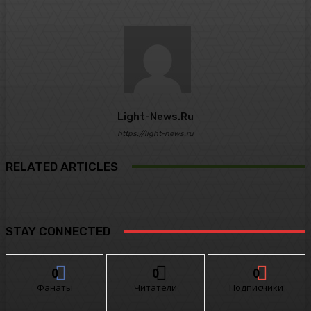
Light-News.ru
https://light-news.ru
RELATED ARTICLES
STAY CONNECTED
0
0
0
Фанаты
Читатели
Подписчики