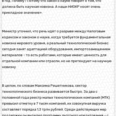
в год. Почему? Потому что закон о науке говорит о том, что
должна быть научная новизна. А наши НИОКР носят очень
прикладное значение».
Министр уточнил, что речь идёт о разрыве между Налоговым
кодексом и законом о науке, когда требуется фундаментальная
новизна мирового уровня, а реальный технологический бизнес
сегодня занят адаптацией оборудования, импортозамещением
материалов – то есть работами, которые имеют ценность для
отдельной компании или отрасли, но не претендуют на научную
новизну.
В целом, по словам Максима Решетникова, сектор
технологического бизнеса развивается быстро. За два с
половиной года реестр малых технологических компаний (МТК)
превысил отметку в 7 тысяч компаний, их совокупная выручка
составляет порядка 1,3 трлн рублей. Среди действующих мер
поддержки он выделил программу льготного кредитования – с