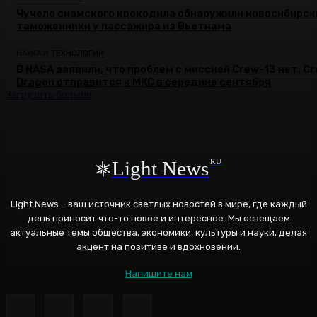
Чучело сиамского крокодила обнаружили новосибирск
таможенники у пассажира из Вьетнама
НАУКА И ТЕХНОЛОГИИ
В NASA заявили, что проблем с миссией Crew-13 нет. C
Dragon отправится к МКС в середине сентября
Загрузить больше
Light News
RU
Light News – ваш источник светлых новостей в мире, где каждый
день приносит что-то новое и интересное. Мы освещаем
актуальные темы общества, экономики, культуры и науки, делая
акцент на позитиве и вдохновении.
Напишите нам