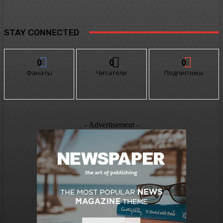
STAY CONNECTED
0
0
0
Фанаты
Читатели
Подписчики
- Advertisement -