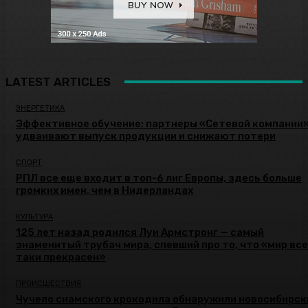
LATEST ARTICLES
ЭНЕРГЕТИКА
Эффективное обучение: партнеры «Сетевой компании
удваивают выпуск продукции и снижают потери
СПОРТ
РПЛ все еще входит в топ-6 лиг Европы, здесь больше
громких имен, чем в Нидерландах
КУЛЬТУРА
125 лет назад родился Луи Армстронг — самый
знаменитый трубач мира, спевший про то, что «мир все
таки прекрасен»
ПРОИСШЕСТВИЯ
Чучело сиамского крокодила обнаружили новосибирск