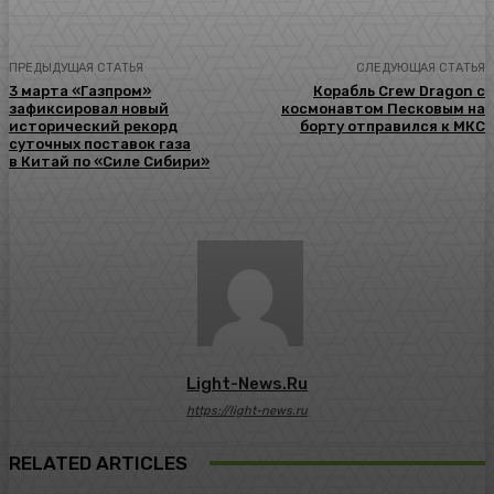
ПРЕДЫДУЩАЯ СТАТЬЯ
СЛЕДУЮЩАЯ СТАТЬЯ
3 марта «Газпром»
Корабль Crew Dragon с
зафиксировал новый
космонавтом Песковым на
исторический рекорд
борту отправился к МКС
суточных поставок газа
в Китай по «Силе Сибири»
Light-News.ru
https://light-news.ru
RELATED ARTICLES