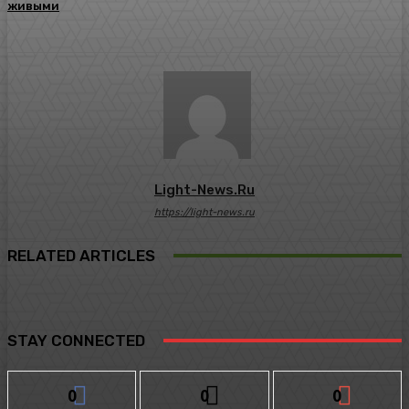
живыми
Light-News.ru
https://light-news.ru
RELATED ARTICLES
STAY CONNECTED
0
0
0