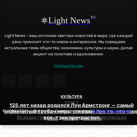
Light News
RU
Light News – ваш источник светлых новостей в мире, где каждый
день приносит что-то новое и интересное. Мы освещаем
актуальные темы общества, экономики, культуры и науки, делая
акцент на позитиве и вдохновении.
Напишите нам
ЭНЕРГЕТИКА
КУЛЬТУРА
СПОРТ
125 лет назад родился Луи Армстронг — самый
Эффективное обучение: партнеры «Сетевой
знаменитый трубач мира, спевший про то, что «ми
РПЛ все еще входит в топ-6 лиг Европы, здесь
компании» удваивают выпуск продукции и
© 2012 - 2026, Light News - Светлые новости |
Правообладателям
больше громких имен, чем в Нидерландах
все-таки прекрасен»
снижают потери
О нас
Тарифы
Контакты