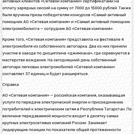
активных клиентов «Сетевой компании» сертификатами на
оплату зарядных сессий на сумму от 7000 до 15000 рублей. Также
были вручены призы победителям конкурсов «Самый активный
помощник АО «Сетевая компания» и «Самый активный помощник
электромобилиста
— сотрудник АО «Сетевая компания».
Кроме того, «Сетевая компания» представила на фестивале 4
электромобиля из собственного автопарка. Два из них приняли
участие в заезде по дисциплине «
джимхана
», где соревнуются в
мастерстве вождения. На сегодняшний день собственный
автопарк легковых электромобилей «Сетевой
компании»
составляет 37 единиц
и будет расширят
ь
ся.
Справка
АО «Сетевая компания»
— российская компания, оказывающая
услуги по передаче электрической энергии и присоединению
потребителей к электрическим сетям в Республике Татарстан. По
величине передаваемой мощности входит в десятку самых
крупных электросетевых компаний России
. З
анимает
лидирующие позиции по показателю общей протяженности