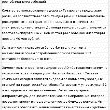
республиканских субсидий.
Количество электро
каров
на дорогах Татарстана продолжает
расти, и в соответствии с этой тенденцией «Сетевая компания»
расширяет сеть, которая на данный момент включает 132
электрозарядные
станции. До конца текущего года планируется
ввести
в эксплуатацию 20 новых станций
с объемом инвестиций
порядка
90 млн рублей.
Услугами сети пользуются более 4,6 тыс. клиентов, а
ежемесячный объем
потребления
пользователями ЭЗС
составляет более 127 тыс.
к
Вт·ч
.
Заместитель генерального директора АО «Сетевая компания» по
экономике и реализации услуг
Наталья Назарова
:
«Сетевая
компания» сегодня является лидером по количеству зарядных
станций на территории Республики Татарстан — у нас их уже 132,
и мы гордимся этим достижением. Развитие зарядной
инфраструктуры для нас стратегическое направление, которое
позволяет внести вклад в экологическое будущее региона. Мы
стремимся обеспечить наших клиентов качественным и удобным