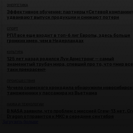
ЭНЕРГЕТИКА
Эффективное обучение: партнеры «Сетевой компании
удваивают выпуск продукции и снижают потери
СПОРТ
РПЛ все еще входит в топ-6 лиг Европы, здесь больше
громких имен, чем в Нидерландах
КУЛЬТУРА
125 лет назад родился Луи Армстронг — самый
знаменитый трубач мира, спевший про то, что «мир все
таки прекрасен»
ПРОИСШЕСТВИЯ
Чучело сиамского крокодила обнаружили новосибирск
таможенники у пассажира из Вьетнама
НАУКА И ТЕХНОЛОГИИ
В NASA заявили, что проблем с миссией Crew-13 нет. C
Dragon отправится к МКС в середине сентября
Загрузить больше