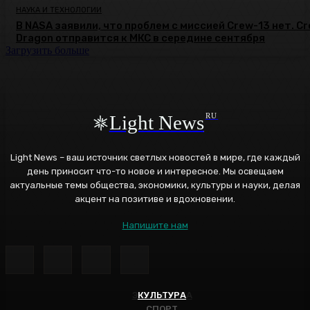
НАУКА И ТЕХНОЛОГИИ
В NASA заявили, что проблем с миссией Crew-13 нет. C
Dragon отправится к МКС в середине сентября
Загрузить больше
Light News
RU
Light News – ваш источник светлых новостей в мире, где каждый
день приносит что-то новое и интересное. Мы освещаем
актуальные темы общества, экономики, культуры и науки, делая
акцент на позитиве и вдохновении.
Напишите нам
ЭНЕРГЕТИКА
КУЛЬТУРА
СПОРТ