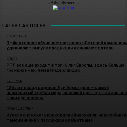
- Advertisement -
LATEST ARTICLES
ЭНЕРГЕТИКА
Эффективное обучение: партнеры «Сетевой компании
удваивают выпуск продукции и снижают потери
СПОРТ
РПЛ все еще входит в топ-6 лиг Европы, здесь больше
громких имен, чем в Нидерландах
КУЛЬТУРА
125 лет назад родился Луи Армстронг — самый
знаменитый трубач мира, спевший про то, что «мир все
таки прекрасен»
ПРОИСШЕСТВИЯ
Чучело сиамского крокодила обнаружили новосибирск
таможенники у пассажира из Вьетнама