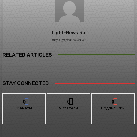
Light-News.ru
https://light-news.ru
RELATED ARTICLES
STAY CONNECTED
0
0
0
Фанаты
Читатели
Подписчики