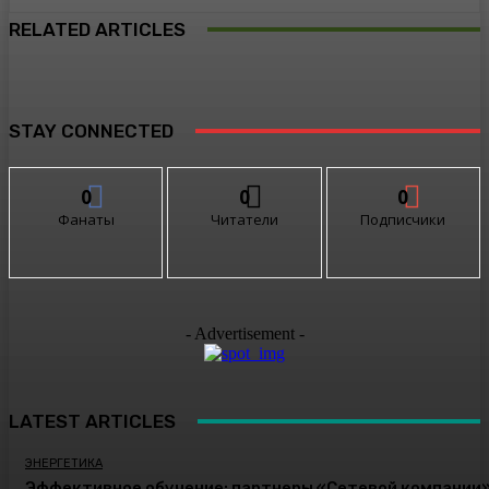
RELATED ARTICLES
STAY CONNECTED
0
0
0
Фанаты
Читатели
Подписчики
- Advertisement -
LATEST ARTICLES
ЭНЕРГЕТИКА
Эффективное обучение: партнеры «Сетевой компании