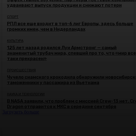
удваивают выпуск продукции и снижают потери
СПОРТ
РПЛ все еще входит в топ-6 лиг Европы, здесь больше
громких имен, чем в Нидерландах
КУЛЬТУРА
125 лет назад родился Луи Армстронг — самый
знаменитый трубач мира, спевший про то, что «мир все
таки прекрасен»
ПРОИСШЕСТВИЯ
Чучело сиамского крокодила обнаружили новосибирск
таможенники у пассажира из Вьетнама
НАУКА И ТЕХНОЛОГИИ
В NASA заявили, что проблем с миссией Crew-13 нет. C
Dragon отправится к МКС в середине сентября
Загрузить больше