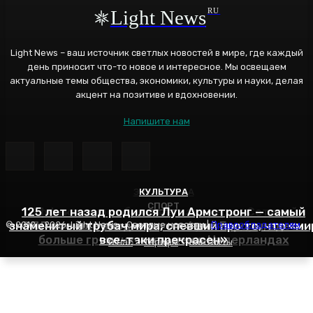
Light News
RU
Light News – ваш источник светлых новостей в мире, где каждый
день приносит что-то новое и интересное. Мы освещаем
актуальные темы общества, экономики, культуры и науки, делая
акцент на позитиве и вдохновении.
Напишите нам
ЭНЕРГЕТИКА
КУЛЬТУРА
СПОРТ
125 лет назад родился Луи Армстронг — самый
Эффективное обучение: партнеры «Сетевой
знаменитый трубач мира, спевший про то, что «ми
РПЛ все еще входит в топ-6 лиг Европы, здесь
компании» удваивают выпуск продукции и
© 2012 - 2026, Light News - Светлые новости |
Правообладателям
больше громких имен, чем в Нидерландах
все-таки прекрасен»
снижают потери
О нас
Тарифы
Контакты