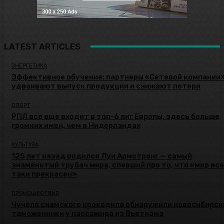
LATEST ARTICLES
ЭНЕРГЕТИКА
Эффективное обучение: партнеры «Сетевой компании
удваивают выпуск продукции и снижают потери
СПОРТ
РПЛ все еще входит в топ-6 лиг Европы, здесь больше
громких имен, чем в Нидерландах
КУЛЬТУРА
125 лет назад родился Луи Армстронг — самый
знаменитый трубач мира, спевший про то, что «мир все
таки прекрасен»
ПРОИСШЕСТВИЯ
Чучело сиамского крокодила обнаружили новосибирск
таможенники у пассажира из Вьетнама