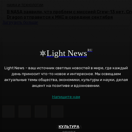
НАУКА И ТЕХНОЛОГИИ
В NASA заявили, что проблем с миссией Crew-13 нет. C
Dragon отправится к МКС в середине сентября
Загрузить больше
Light News
RU
Light News – ваш источник светлых новостей в мире, где каждый
день приносит что-то новое и интересное. Мы освещаем
актуальные темы общества, экономики, культуры и науки, делая
акцент на позитиве и вдохновении.
Напишите нам
ЭНЕРГЕТИКА
КУЛЬТУРА