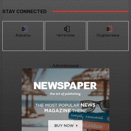
STAY CONNECTED
0
0
0
Фанаты
Читатели
Подписчики
- Advertisement -