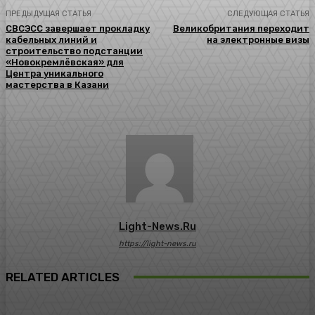
ПРЕДЫДУЩАЯ СТАТЬЯ
СЛЕДУЮЩАЯ СТАТЬЯ
СВСЭСС завершает прокладку
Великобритания переходит
кабельных линий и
на электронные визы
строительство подстанции
«Новокремлёвская» для
Центра уникального
мастерства в Казани
Light-News.ru
https://light-news.ru
RELATED ARTICLES