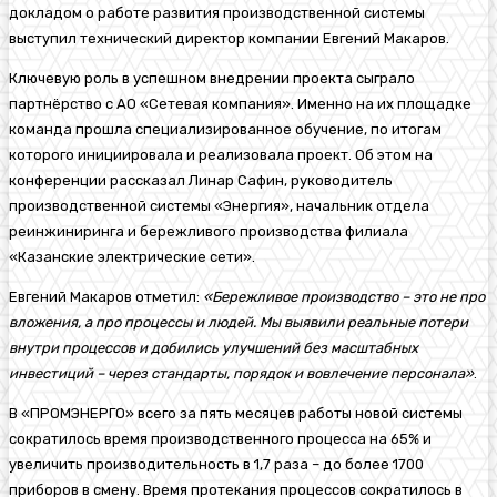
докладом о работе развития производственной системы
выступил технический директор компании Евгений Макаров.
Ключевую роль в успешном внедрении проекта сыграло
партнёрство с АО «Сетевая компания». Именно на их площадке
команда прошла специализированное обучение, по итогам
которого инициировала и реализовала проект. Об этом на
конференции рассказал Линар Сафин, руководитель
производственной системы «Энергия», начальник отдела
реинжиниринга и бережливого производства филиала
«Казанские электрические сети».
Евгений Макаров отметил:
«Бережливое производство – это не про
вложения, а про процессы и людей. Мы выявили реальные потери
внутри процессов и добились улучшений без масштабных
инвестиций – через стандарты, порядок и вовлечение персонала»
.
В «ПРОМЭНЕРГО» всего за пять месяцев работы новой системы
сократилось время производственного процесса на 65% и
увеличить производительность в 1,7 раза – до более 1700
приборов в смену. Время протекания процессов сократилось в