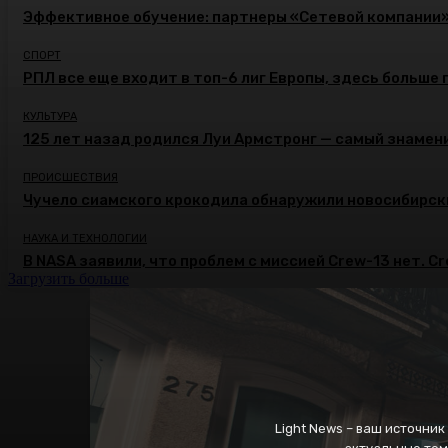
Эффективное обучение: партнеры «Сетевой компании
СПОРТ
РПЛ все еще входит в топ-6 лиг Европы, здесь больше 
КУЛЬТУРА
125 лет назад родился Луи Армстронг — самый знамени
ПРОИСШЕСТВИЯ
Чучело сиамского крокодила обнаружили новосибирск
НАУКА И ТЕХНОЛОГИИ
В NASA заявили, что проблем с миссией Crew-13 нет. C
Загрузить больше
Light News – ваш источни