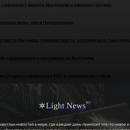
» удваивают выпуск продукции и снижают потери
громких имен, чем в Нидерландах
тый трубач мира, спевший про то, что «мир все-таки пре
ие таможенники у пассажира из Вьетнама
rew Dragon отправится к МКС в середине сентября
Light News
RU
к светлых новостей в мире, где каждый день приносит что-то новое 