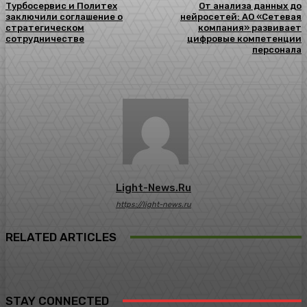
Турбосервис и Политех
От анализа данных до
заключили соглашение о
нейросетей: АО «Сетевая
стратегическом
компания» развивает
сотрудничестве
цифровые компетенции
персонала
Light-News.ru
https://light-news.ru
RELATED ARTICLES
STAY CONNECTED