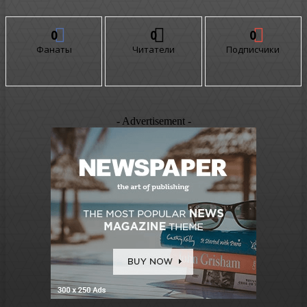
0
0
0
Фанаты
Читатели
Подписчики
- Advertisement -