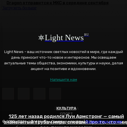
Dragon отправится к МКС в середине сентября
Загрузить больше
Light News
RU
Light News – ваш источник светлых новостей в мире, где каждый
день приносит что-то новое и интересное. Мы освещаем
актуальные темы общества, экономики, культуры и науки, делая
акцент на позитиве и вдохновении.
Напишите нам
ЭНЕРГЕТИКА
КУЛЬТУРА
СПОРТ
125 лет назад родился Луи Армстронг — самый
Эффективное обучение: партнеры «Сетевой
знаменитый трубач мира, спевший про то, что «ми
РПЛ все еще входит в топ-6 лиг Европы, здесь
компании» удваивают выпуск продукции и
© 2012 - 2026, Light News - Светлые новости |
Правообладателям