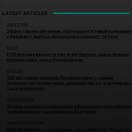
LATEST ARTICLES
ЭНЕРГЕТИКА
Эффективное обучение: партнеры «Сетевой компании
удваивают выпуск продукции и снижают потери
СПОРТ
РПЛ все еще входит в топ-6 лиг Европы, здесь больше
громких имен, чем в Нидерландах
КУЛЬТУРА
125 лет назад родился Луи Армстронг — самый
знаменитый трубач мира, спевший про то, что «мир все
таки прекрасен»
ПРОИСШЕСТВИЯ
Чучело сиамского крокодила обнаружили новосибирск
таможенники у пассажира из Вьетнама
НАУКА И ТЕХНОЛОГИИ
В NASA заявили, что проблем с миссией Crew-13 нет. C