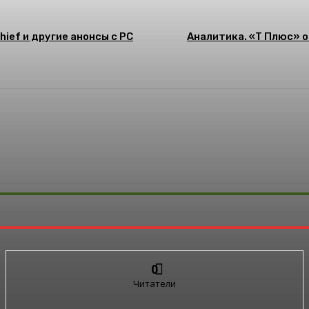
hief и другие анонсы с PC
Аналитика. «Т Плюс» 
0
Читатели