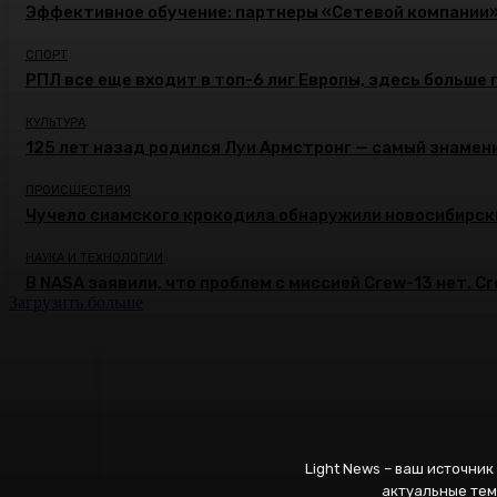
Эффективное обучение: партнеры «Сетевой компании
СПОРТ
РПЛ все еще входит в топ-6 лиг Европы, здесь больше 
КУЛЬТУРА
125 лет назад родился Луи Армстронг — самый знамени
ПРОИСШЕСТВИЯ
Чучело сиамского крокодила обнаружили новосибирск
НАУКА И ТЕХНОЛОГИИ
В NASA заявили, что проблем с миссией Crew-13 нет. C
Загрузить больше
Light News – ваш источни
актуальные тем