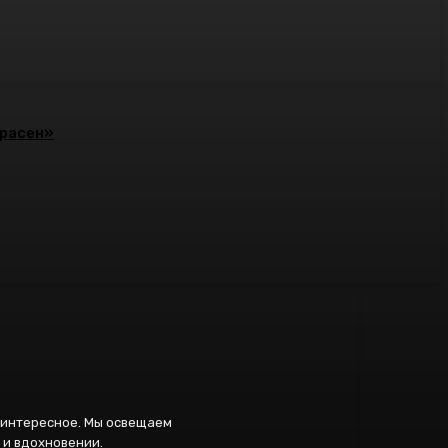
красен»
и интересное. Мы освещаем
 и вдохновении.