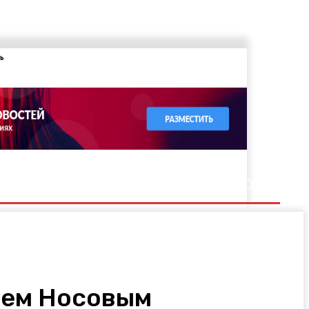
ь
еем Носовым