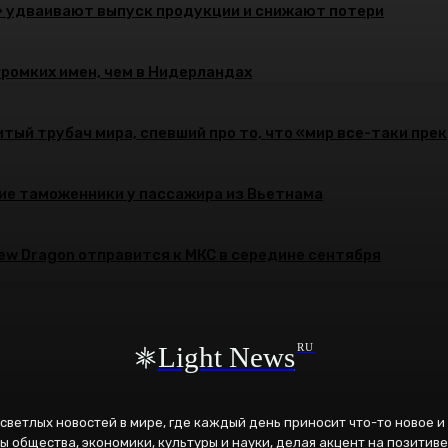
» удваивают выпуск продукции и снижают потери
громких имен, чем в Нидерландах
тый трубач мира, спевший про то, что «мир все-таки пре
ие таможенники у пассажира из Вьетнама
rew Dragon отправится к МКС в середине сентября
Light News
RU
к светлых новостей в мире, где каждый день приносит что-то новое 
ы общества, экономики, культуры и науки, делая акцент на позитиве