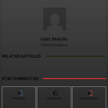
Light-News.ru
https://light-news.ru
RELATED ARTICLES
STAY CONNECTED
0
0
0
Фанаты
Читатели
Подписчики