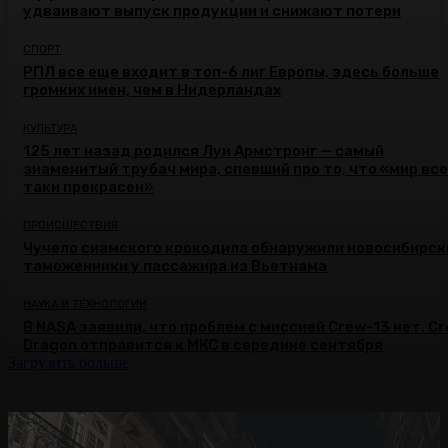
удваивают выпуск продукции и снижают потери
СПОРТ
РПЛ все еще входит в топ-6 лиг Европы, здесь больше
громких имен, чем в Нидерландах
КУЛЬТУРА
125 лет назад родился Луи Армстронг — самый
знаменитый трубач мира, спевший про то, что «мир все
таки прекрасен»
ПРОИСШЕСТВИЯ
Чучело сиамского крокодила обнаружили новосибирск
таможенники у пассажира из Вьетнама
НАУКА И ТЕХНОЛОГИИ
В NASA заявили, что проблем с миссией Crew-13 нет. C
Dragon отправится к МКС в середине сентября
Загрузить больше