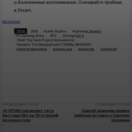
и болезненные воспоминания. Скачивайте пробник
в Steam.
Источник
ТЕГИ
2026
Firefly Studios
Nightdive Studios
PC Gaming Show
RPG
Stronghold 4
Thief The Dark Project Remastered
Vampire The Masquerade ETERNAL WHISPERS
новости видеоигр
релизы игр
ремастер
стратегия
ПРЕДЫДУЩАЯ СТАТЬЯ
СЛЕДУЮЩАЯ СТАТЬЯ
«Е‑ПРОМ» расширит сеть
Сергей Цивилев провел
быстрых ЭЗС на 70 станций
рабочую встречу с Сергеем
до конца года
Носовым