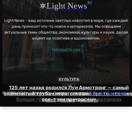
Light News
RU
Light News – ваш источник светлых новостей в мире, где каждый
день приносит что-то новое и интересное. Мы освещаем
актуальные темы общества, экономики, культуры и науки, делая
акцент на позитиве и вдохновении.
Напишите нам
ЭНЕРГЕТИКА
КУЛЬТУРА
СПОРТ
125 лет назад родился Луи Армстронг — самый
Эффективное обучение: партнеры «Сетевой
знаменитый трубач мира, спевший про то, что «ми
РПЛ все еще входит в топ-6 лиг Европы, здесь
компании» удваивают выпуск продукции и
© 2012 - 2026, Light News - Светлые новости |
Правообладателям
больше громких имен, чем в Нидерландах
все-таки прекрасен»
снижают потери
О нас
Тарифы
Контакты