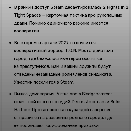
В ранний доступ Steam десантировалась 2 Fights in 2
Tight Spaces — карточная тактика про рукопашные
драки. Помимо одиночного режима имеется
кооператив.
Во втором квартале 2027-го появится
кооперативный хоррор P.O.N. Место действия —
город, где безжалостные герои охотятся
на преступников. Вам и вашим друзьям будут
отведены незавидные роли членов синдиката.
Ужастик поселится в Steam.
Вышла демоверсия Virtue and a Sledgehammer —
сюжетной игры от студий Deconstructeam и Selkie
Harbour. Протагонистка с кувалдой наперевес
отправится на развалины родного города, где
её поджидают оцифрованные призраки