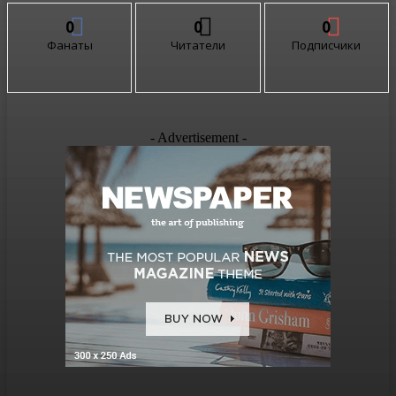
0
0
0
Фанаты
Читатели
Подписчики
- Advertisement -