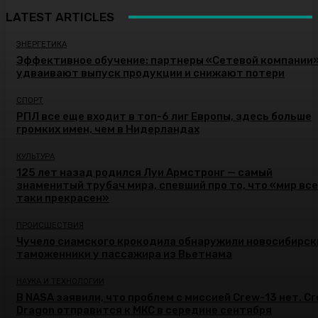
LATEST ARTICLES
ЭНЕРГЕТИКА
Эффективное обучение: партнеры «Сетевой компании
удваивают выпуск продукции и снижают потери
СПОРТ
РПЛ все еще входит в топ-6 лиг Европы, здесь больше
громких имен, чем в Нидерландах
КУЛЬТУРА
125 лет назад родился Луи Армстронг — самый
знаменитый трубач мира, спевший про то, что «мир все
таки прекрасен»
ПРОИСШЕСТВИЯ
Чучело сиамского крокодила обнаружили новосибирск
таможенники у пассажира из Вьетнама
НАУКА И ТЕХНОЛОГИИ
В NASA заявили, что проблем с миссией Crew-13 нет. C
Dragon отправится к МКС в середине сентября