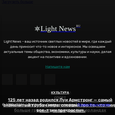
Загрузить больше
Light News
RU
Light News – ваш источник светлых новостей в мире, где каждый
день приносит что-то новое и интересное. Мы освещаем
актуальные темы общества, экономики, культуры и науки, делая
акцент на позитиве и вдохновении.
Напишите нам
ЭНЕРГЕТИКА
КУЛЬТУРА
СПОРТ
125 лет назад родился Луи Армстронг — самый
Эффективное обучение: партнеры «Сетевой
знаменитый трубач мира, спевший про то, что «ми
РПЛ все еще входит в топ-6 лиг Европы, здесь
компании» удваивают выпуск продукции и
© 2012 - 2026, Light News - Светлые новости |
Правообладателям
больше громких имен, чем в Нидерландах
все-таки прекрасен»
снижают потери
О нас
Тарифы
Контакты