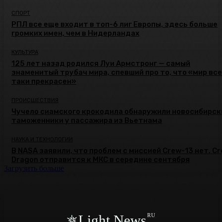
СПОРТ
РПЛ все еще входит в топ-6 лиг Европы, здесь больше
громких имен, чем в Нидерландах
КУЛЬТУРА
125 лет назад родился Луи Армстронг — самый
знаменитый трубач мира, спевший про то, что «мир все
таки прекрасен»
ПРОИСШЕСТВИЯ
Чучело сиамского крокодила обнаружили новосибирск
таможенники у пассажира из Вьетнама
НАУКА И ТЕХНОЛОГИИ
В NASA заявили, что проблем с миссией Crew-13 нет. C
Dragon отправится к МКС в середине сентября
Загрузить больше
Light News
RU