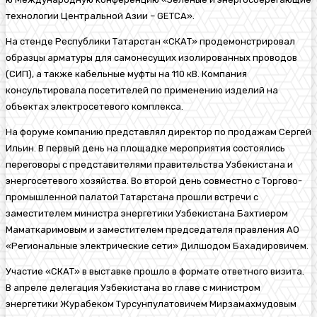
технологии Центральной Азии – GETCA».
На стенде Республики Татарстан «СКАТ» продемонстрировал
образцы арматуры для самонесущих изолированных проводов
(СИП), а также кабельные муфты на 110 кВ. Компания
консультировала посетителей по применению изделий на
объектах электросетевого комплекса.
На форуме компанию представлял директор по продажам Сергей
Ильин. В первый день на площадке мероприятия состоялись
переговоры с представителями правительства Узбекистана и
энергосетевого хозяйства. Во второй день совместно с Торгово-
промышленной палатой Татарстана прошли встречи с
заместителем министра энергетики Узбекистана Бахтиером
Маматкаримовым и заместителем председателя правления АО
«Региональные электрические сети» Дилшодом Бахадировичем.
Участие «СКАТ» в выставке прошло в формате ответного визита.
В апреле делегация Узбекистана во главе с министром
энергетики Журабеком Турсунпулатовичем Мирзамахмудовым