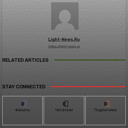
Light-News.ru
https://light-news.ru
RELATED ARTICLES
STAY CONNECTED
0
0
0
Фанаты
Читатели
Подписчики