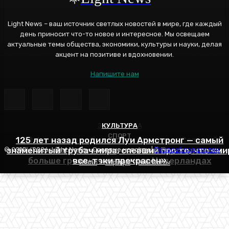
Light News – ваш источник светлых новостей в мире, где каждый
день приносит что-то новое и интересное. Мы освещаем
актуальные темы общества, экономики, культуры и науки, делая
акцент на позитиве и вдохновении.
Напишите нам
ЭНЕРГЕТИКА
КУЛЬТУРА
СПОРТ
125 лет назад родился Луи Армстронг — самый
Эффективное обучение: партнеры «Сетевой
знаменитый трубач мира, спевший про то, что «ми
РПЛ все еще входит в топ-6 лиг Европы, здесь
компании» удваивают выпуск продукции и
© 2012 - 2026, Light News - Светлые новости |
Правообладателям
больше громких имен, чем в Нидерландах
все-таки прекрасен»
снижают потери
О нас
Тарифы
Контакты