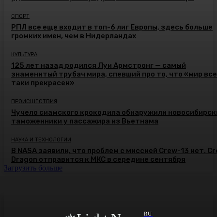
СПОРТ
РПЛ все еще входит в топ-6 лиг Европы, здесь больше
громких имен, чем в Нидерландах
КУЛЬТУРА
125 лет назад родился Луи Армстронг — самый
знаменитый трубач мира, спевший про то, что «мир все
таки прекрасен»
ПРОИСШЕСТВИЯ
Чучело сиамского крокодила обнаружили новосибирск
таможенники у пассажира из Вьетнама
НАУКА И ТЕХНОЛОГИИ
В NASA заявили, что проблем с миссией Crew-13 нет. C
Dragon отправится к МКС в середине сентября
Загрузить больше
RU