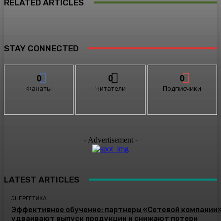
RELATED ARTICLES
STAY CONNECTED
0
0
0
Фанаты
Читатели
Подписчики
- Advertisement -
LATEST ARTICLES
ЭНЕРГЕТИКА
Эффективное обучение: партнеры «Сетевой компании
удваивают выпуск продукции и снижают потери