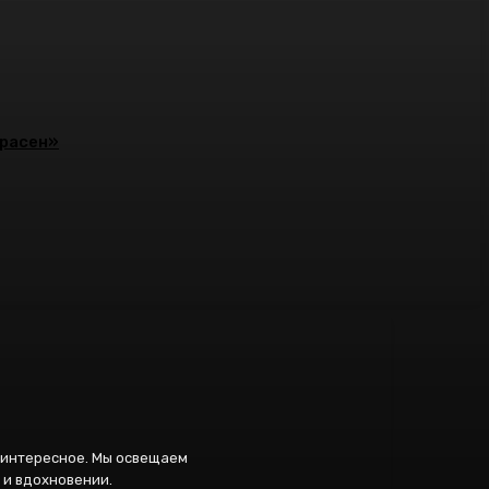
красен»
и интересное. Мы освещаем
 и вдохновении.