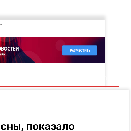
ть
сны, показало