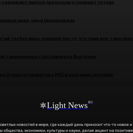
» удваивают выпуск продукции и снижают потери
громких имен, чем в Нидерландах
тый трубач мира, спевший про то, что «мир все-таки пре
ие таможенники у пассажира из Вьетнама
rew Dragon отправится к МКС в середине сентября
Light News
RU
к светлых новостей в мире, где каждый день приносит что-то новое 
ы общества, экономики, культуры и науки, делая акцент на позитиве