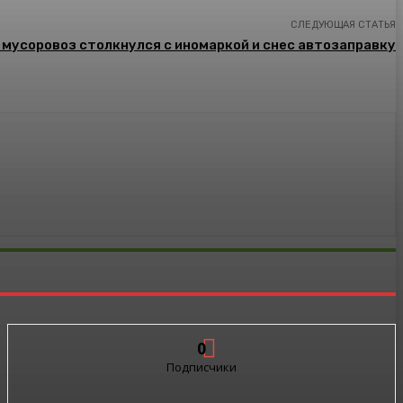
СЛЕДУЮЩАЯ СТАТЬЯ
мусоровоз столкнулся с иномаркой и снес автозаправку
0
Подписчики