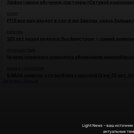
Эффективное обучение: партнеры «Сетевой компании
СПОРТ
РПЛ все еще входит в топ-6 лиг Европы, здесь больше 
КУЛЬТУРА
125 лет назад родился Луи Армстронг — самый знамени
ПРОИСШЕСТВИЯ
Чучело сиамского крокодила обнаружили новосибирск
НАУКА И ТЕХНОЛОГИИ
В NASA заявили, что проблем с миссией Crew-13 нет. C
Загрузить больше
Light News – ваш источни
актуальные тем