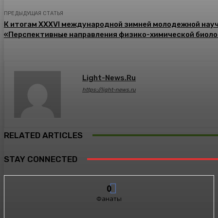
ПРЕДЫДУЩАЯ СТАТЬЯ
К итогам XXXVI международной зимней молодежной нау
«Перспективные направления физико-химической биоло
Light-News.ru
https://light-news.ru
RELATED ARTICLES
STAY CONNECTED
0
Фанаты