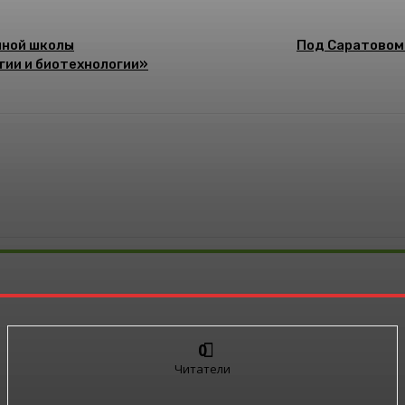
чной школы
Под Саратовом 
гии и биотехнологии»
0
Читатели