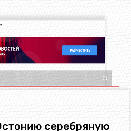
ть
 Эстонию серебряную