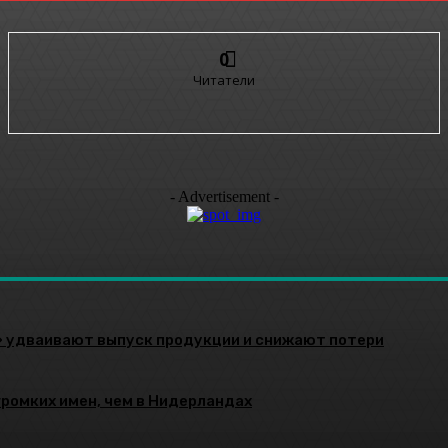
0
Читатели
- Advertisement -
» удваивают выпуск продукции и снижают потери
громких имен, чем в Нидерландах