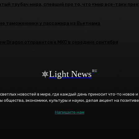
тый трубач мира, спевший про то, что «мир все-таки пре
ие таможенники у пассажира из Вьетнама
rew Dragon отправится к МКС в середине сентября
Light News
RU
к светлых новостей в мире, где каждый день приносит что-то новое 
ы общества, экономики, культуры и науки, делая акцент на позитиве
Напишите нам