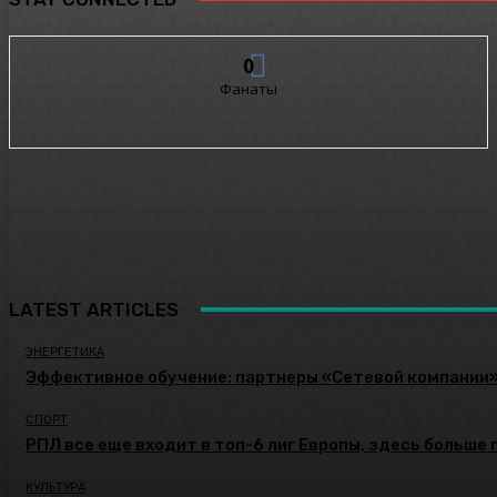
0
Фанаты
LATEST ARTICLES
ЭНЕРГЕТИКА
Эффективное обучение: партнеры «Сетевой компании
СПОРТ
РПЛ все еще входит в топ-6 лиг Европы, здесь больше 
КУЛЬТУРА