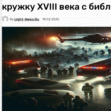
кружку XVIII века с би
By
Light-News.ru
18.02.2025