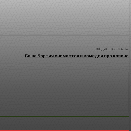
СЛЕДУЮЩАЯ СТАТЬЯ
Саша Бортич снимается в комедии про казино