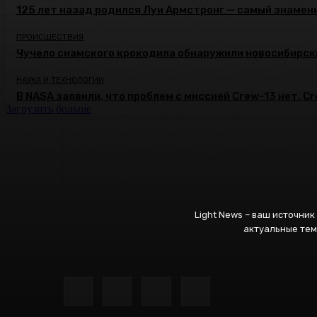
125 лет назад родился Луи Армстронг — самый знамени
ПРОИСШЕСТВИЯ
Чучело сиамского крокодила обнаружили новосибирск
НАУКА И ТЕХНОЛОГИИ
В NASA заявили, что проблем с миссией Crew-13 нет. C
Загрузить больше
Light News – ваш источни
актуальные тем