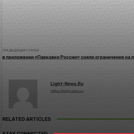
Поделиться
ПРЕДЫДУЩАЯ СТАТЬЯ
в приложении «Парковки России» сняли ограничение на 
Light-News.ru
https://light-news.ru
RELATED ARTICLES
STAY CONNECTED