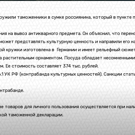
аружили таможенники в сумке россиянина, который в пункте
ия на вывоз антикварного предмета. Он объяснил, что перено
ожет представлять культурную ценность и направили его на
ой кружки изготовлена в Германии и имеет рельефный сюжет
на растительным орнаментом. Посуда обладает несомненным
. Ее стоимость составляет 374 тыс. рублей.
26.1 УК РФ (контрабанда культурных ценностей). Санкции ст
онтрабанде.
е товаров для личного пользования осуществляется при нал
кой таможенной декларации.