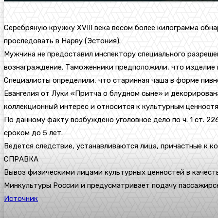
Серебряную кружку XVIII века весом более килограмма обн
проследовать в Нарву (Эстония).
Мужчина не предоставил инспектору специального разрешен
вознаграждение. Таможенники предположили, что изделие м
Специалисты определили, что старинная чаша в форме пивн
Евангелия от Луки «Притча о блудном сыне» и декорирова
коллекционный интерес и относится к культурным ценностям
По данному факту возбуждено уголовное дело по ч. 1 ст. 2
сроком до 5 лет.
Ведется следствие, устанавливаются лица, причастные к к
СПРАВКА
Вывоз физическими лицами культурных ценностей в качеств
Минкультуры России и предусматривает подачу пассажирс
Источник