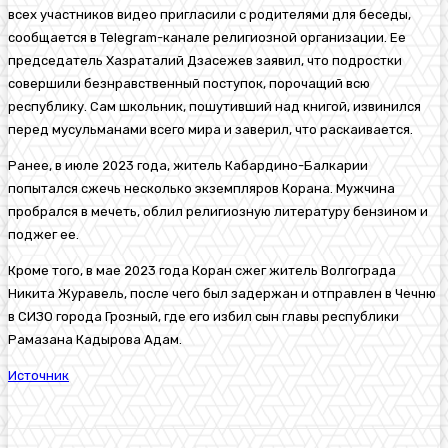
всех участников видео пригласили с родителями для беседы,
сообщается в Telegram-канале религиозной организации. Ее
председатель Хазраталий Дзасежев заявил, что подростки
совершили безнравственный поступок, порочащий всю
республику. Сам школьник, пошутивший над книгой, извинился
перед мусульманами всего мира и заверил, что раскаивается.
Ранее, в июле 2023 года, житель Кабардино-Балкарии
попытался сжечь несколько экземпляров Корана. Мужчина
пробрался в мечеть, облил религиозную литературу бензином и
поджег ее.
Кроме того, в мае 2023 года Коран сжег житель Волгограда
Никита Журавель
, после чего был задержан и отправлен в Чечню
в СИЗО города Грозный, где его избил сын главы республики
Рамазана Кадырова
Адам.
Источник