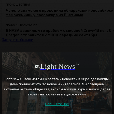
ПРОИСШЕСТВИЯ
Чучело сиамского крокодила обнаружили новосибирск
таможенники у пассажира из Вьетнама
НАУКА И ТЕХНОЛОГИИ
В NASA заявили, что проблем с миссией Crew-13 нет. C
Dragon отправится к МКС в середине сентября
Загрузить больше
Light News
RU
Light News – ваш источник светлых новостей в мире, где каждый
день приносит что-то новое и интересное. Мы освещаем
актуальные темы общества, экономики, культуры и науки, делая
акцент на позитиве и вдохновении.
Напишите нам