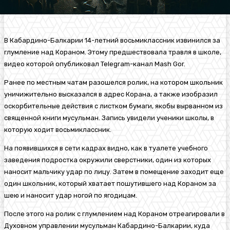
В Кабардино-Балкарии 14-летний восьмиклассник извинился за
глумление над Кораном. Этому предшествовала травля в школе,
видео которой опубликовал Telegram-канал Mash Gor.
Ранее по местным чатам разошелся ролик, на котором школьник
уничижительно высказался в адрес Корана, а также изобразил
оскорбительные действия с листком бумаги, якобы вырванном из
священной книги мусульман. Запись увидели ученики школы, в
которую ходит восьмиклассник.
На появившихся в сети кадрах видно, как в туалете учебного
заведения подростка окружили сверстники, один из которых
наносит мальчику удар по лицу. Затем в помещение заходит еще
один школьник, который хватает пошутившего над Кораном за
шею и наносит удар ногой по ягодицам.
После этого на ролик с глумлением над Кораном отреагировали в
Духовном управлении мусульман Кабардино-Балкарии
, куда