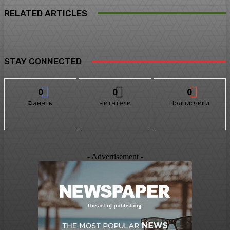
RELATED ARTICLES
STAY CONNECTED
0
0
0
Фанаты
Читатели
Подписчики
- Advertisement -