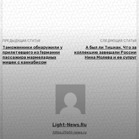
ПРЕДЫДУЩАЯ СТАТЬЯ
СЛЕДУЮЩАЯ СТАТЬЯ
Таможенники обнаружили у
А был ли Тициан. Что за
прилетевшего из Германии
коллекцию завещали России
пассажира мармеладных
Нина Молева и ее супруг
мишек с каннабисом
Light-News.ru
https://light-news.ru