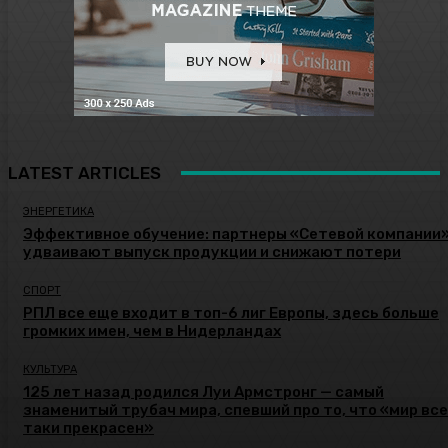
LATEST ARTICLES
ЭНЕРГЕТИКА
Эффективное обучение: партнеры «Сетевой компании
удваивают выпуск продукции и снижают потери
СПОРТ
РПЛ все еще входит в топ-6 лиг Европы, здесь больше
громких имен, чем в Нидерландах
КУЛЬТУРА
125 лет назад родился Луи Армстронг — самый
знаменитый трубач мира, спевший про то, что «мир все
таки прекрасен»