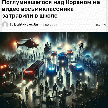
Поглумившегося над Кораном на
видео восьмиклассника
затравили в школе
By
Light-News.ru
0
14.02.2024
169