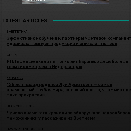
LATEST ARTICLES
ЭНЕРГЕТИКА
Эффективное обучение: партнеры «Сетевой компании
удваивают выпуск продукции и снижают потери
СПОРТ
РПЛ все еще входит в топ-6 лиг Европы, здесь больше
громких имен, чем в Нидерландах
КУЛЬТУРА
125 лет назад родился Луи Армстронг — самый
знаменитый трубач мира, спевший про то, что «мир все
таки прекрасен»
ПРОИСШЕСТВИЯ
Чучело сиамского крокодила обнаружили новосибирск
таможенники у пассажира из Вьетнама
НАУКА И ТЕХНОЛОГИИ