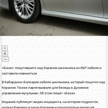
+
A
—
«База»: пошутившего над Кораном школьника из КБР избили и
заставили извиниться
В Кабардино-Балкарии избили школьника, который пошутил над
Кораном. Позже парня вызвали для беседы в Духовное
управление мусульман. Об этом пишет «База».
Издание публикует видео инцидента, на котором подросток
назвал бумажку в руках Кораном и показательно вытер ей