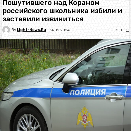
Пошутившего над Кораном
российского школьника избили и
заставили извиниться
By
Light-News.ru
0
14.02.2024
158