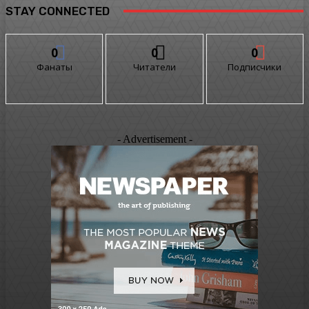
STAY CONNECTED
0
0
0
Фанаты
Читатели
Подписчики
- Advertisement -