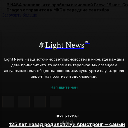
В NASA заявили, что проблем с миссией Crew-13 нет. C
Dragon отправится к МКС в середине сентября
Загрузить больше
Light News
RU
Light News – ваш источник светлых новостей в мире, где каждый
день приносит что-то новое и интересное. Мы освещаем
актуальные темы общества, экономики, культуры и науки, делая
акцент на позитиве и вдохновении.
Напишите нам
ЭНЕРГЕТИКА
КУЛЬТУРА
СПОРТ
125 лет назад родился Луи Армстронг — самый
Эффективное обучение: партнеры «Сетевой