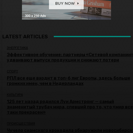
LATEST ARTICLES
ЭНЕРГЕТИКА
Эффективное обучение: партнеры «Сетевой компании
удваивают выпуск продукции и снижают потери
СПОРТ
РПЛ все еще входит в топ-6 лиг Европы, здесь больше
громких имен, чем в Нидерландах
КУЛЬТУРА
125 лет назад родился Луи Армстронг — самый
знаменитый трубач мира, спевший про то, что «мир все
таки прекрасен»
ПРОИСШЕСТВИЯ
Чучело сиамского крокодила обнаружили новосибирск