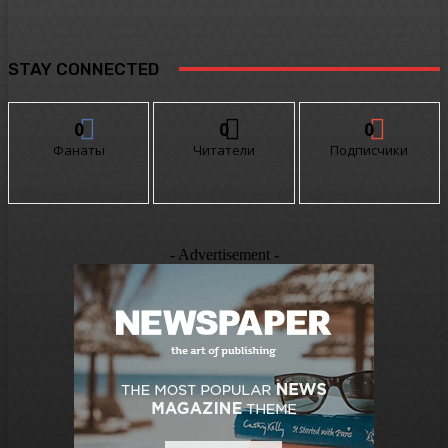
STAY CONNECTED
0
0
0
Фанаты
Читатели
Подписчики
- Advertisement -