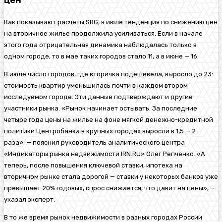
Как показывают расчеты SRG, в июле тенденция по снижению цен
на вторичное жилье продолжила усиливаться. Если в начале
этого года отрицательная динамика наблюдалась только в
одном городе, то в мае таких городов стало 11, а в июне — 16.
В июле число городов, где вторичка подешевела, выросло до 23:
стоимость квартир уменьшилась почти в каждом втором
исследуемом городе. Эти данные подтверждают и другие
участники рынка. «Рынок начинает остывать. За последние
четыре года цены на жилье на фоне мягкой денежно-кредитной
политики Центробанка в крупных городах выросли в 1,5 — 2
раза», — пояснил руководитель аналитического центра
«Индикаторы рынка недвижимости IRN.RU» Олег Репченко. «А
теперь, после повышения ключевой ставки, ипотека на
вторичном рынке стала дорогой — ставки у некоторых банков уже
превышает 20% годовых, спрос снижается, что давит на цены», —
указал эксперт.
В то же время рынок недвижимости в разных городах России