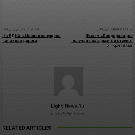
ПРЕДЫДУЩАЯ СТАТЬЯ
СЛЕДУЮЩАЯ СТАТЬЯ
На ВДНХ в Москве запущена
Фильм «Бордерлендс»
канатная дорога
получает разгромные отзывы
от критиков
Light-News.ru
https://light-news.ru
RELATED ARTICLES