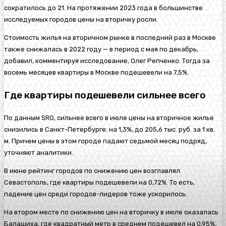
сократилось до 21. На протяжении 2023 года в большинстве
исследуемых городов цены на вторичку росли.
Стоимость жилья на вторичном рынке в последний раз в Москве
также снижалась в 2022 году — в период с мая по декабрь,
добавил, комментируя исследование, Олег Репченко. Тогда за
восемь месяцев квартиры в Москве подешевели на 7,5%.
Где квартиры подешевели сильнее всего
По данным SRG, сильнее всего в июле цены на вторичное жилье
снизились в Санкт-Петербурге: на 1,3%, до 205,6 тыс. руб. за 1 кв.
м. Причем цены в этом городе падают седьмой месяц подряд,
уточняют аналитики.
В июне рейтинг городов по снижению цен возглавлял
Севастополь, где квартиры подешевели на 0,72%. То есть,
падение цен среди городов-лидеров тоже ускорилось.
На втором месте по снижению цен на вторичку в июле оказалась
Балашиха, где квадратный метр в среднем подешевел на 0,95%,