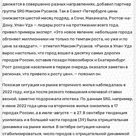
движется в совершенно разных направлениях, добавил партнер
группы SRG Максим Русаков. Так в Санкт-Петербурге цены
снижаются шестой месяц подряд, а Сочи, Махачкала, Ростов-на-
Дону, Улан-Удэ — лидеры роста на протяжении всего года,
привел примеры эксперт. «Это новое явление: небольшие города
обгоняют миллионники не только по темпам роста, но уже и по
цене за квадрат», — отметил Максим Русаков. «Рынок в Улан-Удэ
вырос настолько, что город вошел в десятку самых дорогих
городов России, оставив позади Новосибирск и Екатеринбург.
Рост доходов населения в первую очередь оказался заметен в
регионах, что привело к росту цен», — пояснил он.
Похожая ситуация на рынке вторичного жилья наблюдалась в
2022 году, когда после резкого повышения ключевой ставки
весной, заметно подорожала ипотека. По данным SRG, например,
в июне 2022 года цены на вторичное жилье снизились в 17
городах России, а в июле-августе — в 27. В сентябре тенденция
усилилась и в большей части городов (39) была отрицательная
динамика на рынке жилья. В октябре ситуация начала
стабилизироваться, число городов с отрицательной динамикой