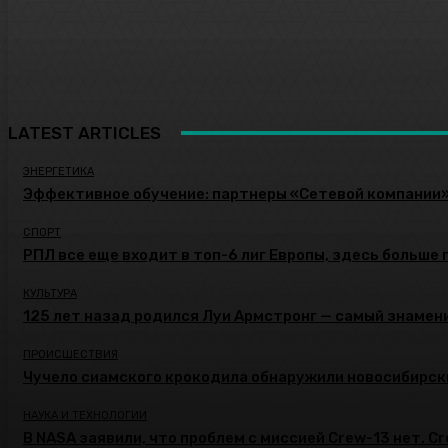
LATEST ARTICLES
ЭНЕРГЕТИКА
Эффективное обучение: партнеры «Сетевой компании
СПОРТ
РПЛ все еще входит в топ-6 лиг Европы, здесь больше 
КУЛЬТУРА
125 лет назад родился Луи Армстронг — самый знамени
ПРОИСШЕСТВИЯ
Чучело сиамского крокодила обнаружили новосибирск
НАУКА И ТЕХНОЛОГИИ
В NASA заявили, что проблем с миссией Crew-13 нет. C