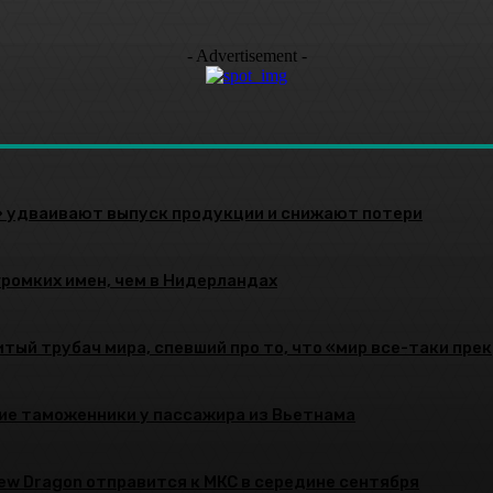
- Advertisement -
» удваивают выпуск продукции и снижают потери
громких имен, чем в Нидерландах
тый трубач мира, спевший про то, что «мир все-таки пре
ие таможенники у пассажира из Вьетнама
rew Dragon отправится к МКС в середине сентября