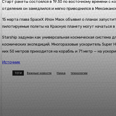
Старт ракеты состоялся в 19:30 по восточному времени с к
отделения он замедлился и мягко приводнился в Мексиканс
15 марта глава SpaceX Илон Маск объявил о планах запусти
пилотируемые полеты на Красную планету могут начаться в 
Starship задуман как универсальная космическая система д
космических экспедиций. Многоразовые ускоритель Super H
них 50 метров приходится на корабль и 71 метр — на ускор
Источник
ТЕГИ
Важные новости
Наука
технологии
Поделиться