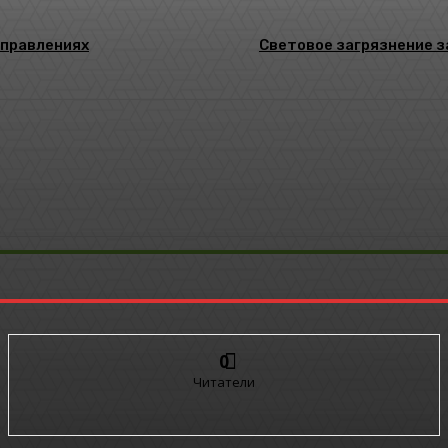
аправлениях
Световое загрязнение з
0
Читатели