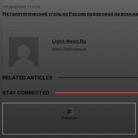
ПРЕДЫДУЩАЯ СТАТЬЯ
Металлургический уголь из России подорожал на всех н
Light-News.ru
https://light-news.ru
RELATED ARTICLES
STAY CONNECTED
0
Фанаты