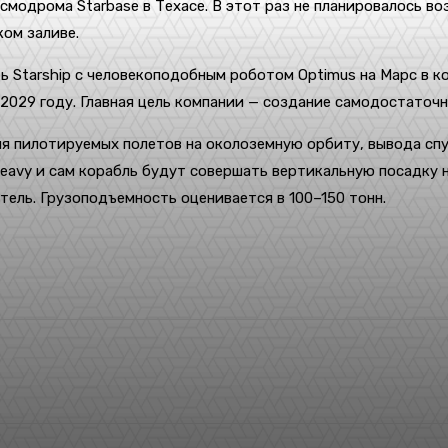
осмодрома Starbase в Техасе. В этот раз не планировалось 
ком заливе.
ть Starship с человекоподобным роботом Optimus на Марс в к
2029 году. Главная цель компании — создание самодостаточно
ля пилотируемых полетов на околоземную орбиту, вывода спу
eavy и сам корабль будут совершать вертикальную посадку н
итель. Грузоподъемность оценивается в 100–150 тонн.