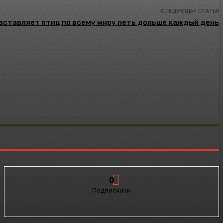
СЛЕДУЮЩАЯ СТАТЬЯ
аставляет птиц по всему миру петь дольше каждый день
0
Подписчики