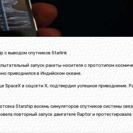
p с выводом спутников Starlink
пытательный запуск ракеты-носителя с прототипом космичес
чно приводнился в Индийском океане.
 SpaceX в соцсети X, подтвердил успешное приводнение. Ран
отсека Starship восемь симуляторов спутников системы связи
овела повторный запуск двигателя Raptor и протестировала