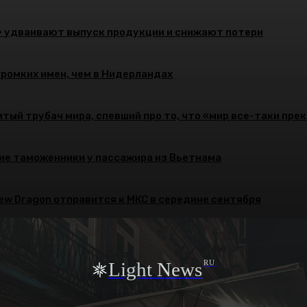
» удваивают выпуск продукции и снижают потери
громких имен, чем в Нидерландах
тый трубач мира, спевший про то, что «мир все-таки пре
ие таможенники у пассажира из Вьетнама
rew Dragon отправится к МКС в середине сентября
Light News
RU