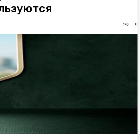
ользуются
0
170