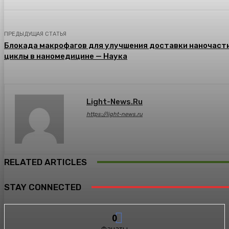
ПРЕДЫДУЩАЯ СТАТЬЯ
Блокада макрофагов для улучшения доставки наночаст
циклы в наномедицине — Наука
Light-News.ru
https://light-news.ru
RELATED ARTICLES
STAY CONNECTED
0
Фанаты