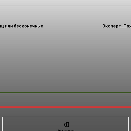
иц или бесконечные
Эксперт: По
0
Читатели