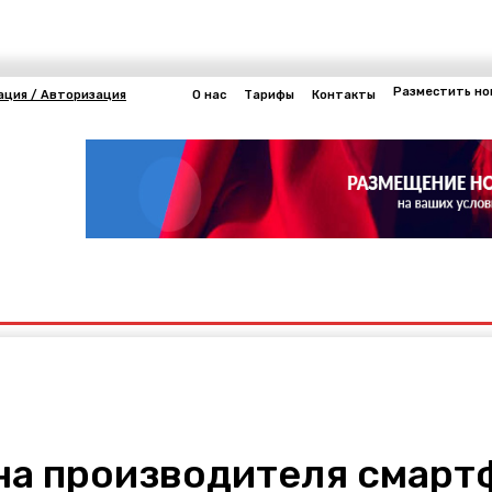
Разместить но
ация / Авторизация
О нас
Тарифы
Контакты
Другие
нергетика
а производителя смартфо