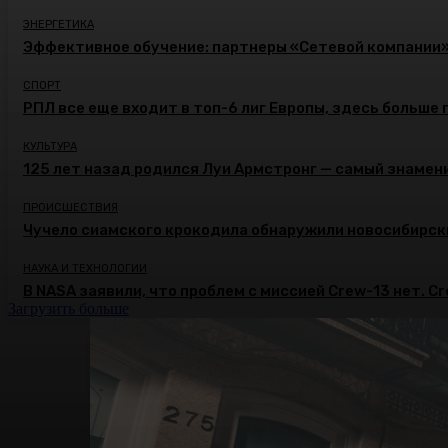
ЭНЕРГЕТИКА
Эффективное обучение: партнеры «Сетевой компании
СПОРТ
РПЛ все еще входит в топ-6 лиг Европы, здесь больше 
КУЛЬТУРА
125 лет назад родился Луи Армстронг — самый знамени
ПРОИСШЕСТВИЯ
Чучело сиамского крокодила обнаружили новосибирск
НАУКА И ТЕХНОЛОГИИ
В NASA заявили, что проблем с миссией Crew-13 нет. C
Загрузить больше