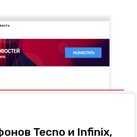
вость
нов Tecno и Infinix,