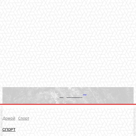
RU
Light News
Домой
Спорт
СПОРТ