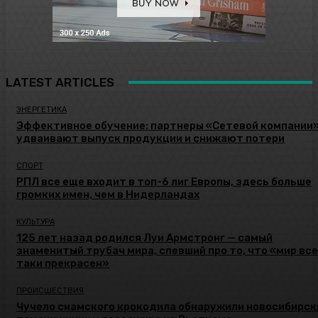
LATEST ARTICLES
ЭНЕРГЕТИКА
Эффективное обучение: партнеры «Сетевой компании
удваивают выпуск продукции и снижают потери
СПОРТ
РПЛ все еще входит в топ-6 лиг Европы, здесь больше
громких имен, чем в Нидерландах
КУЛЬТУРА
125 лет назад родился Луи Армстронг — самый
знаменитый трубач мира, спевший про то, что «мир все
таки прекрасен»
ПРОИСШЕСТВИЯ
Чучело сиамского крокодила обнаружили новосибирск