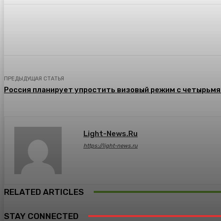
Поделиться
ПРЕДЫДУЩАЯ СТАТЬЯ
Россия планирует упростить визовый режим с четырьм
Light-News.ru
https://light-news.ru
RELATED ARTICLES
STAY CONNECTED