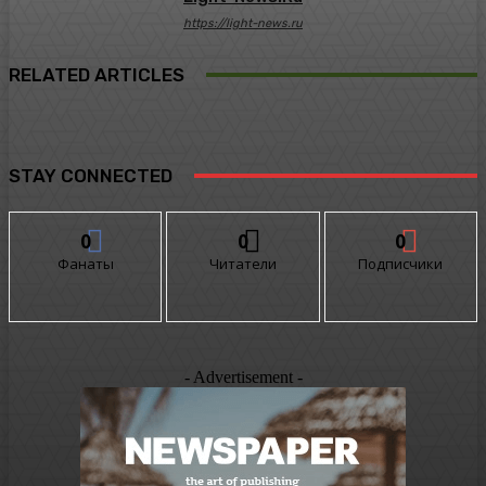
https://light-news.ru
RELATED ARTICLES
STAY CONNECTED
0
0
0
Фанаты
Читатели
Подписчики
- Advertisement -