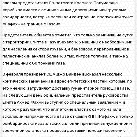
словам представителя Египетского Красного Полумесяца,
«прибыли вместе с официальными делегациями или группами
солидарности, которые посещали контрольно-пропускной пункт
«Рафах» на границе с Газой».
Представитель общества отметил, что только за минувшие сутки
с территории
Египта
в
Газу
въехало 163 машины с необходимыми
для населения сектора грузами, 4 бензовоза, переправивших в
палестинский анклав более 160 тыс. литров топлива, а также 2
спецмашины с 80 тоннами газа.
8 февраля президент
США
Джо Байден
высказал несколько
критических замечаний в адрес египетских властей, которые, по
его мнению, затрудняют доставку гуманитарной помощи в Газе.
На следующий день официальный представитель руководства
Египта Ахмед Фахми выступил со специальным заявлением, в
котором разъяснил, что египетские власти с самого начала
эскалации напряженности в Газе открыли КПП «Рафах», и только
бомбардировки израильских сил были причиной вынужденной и
временной остановки процесса доставки помощи населению