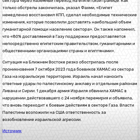
сектора через наземный переход на египетской границе. Как
только обстрелы закончилась, указал Фахми, «Египет
немедленно восстановил КПП, сделал необходимые технические
изменения, которые позволили доставлять наибольший объем
гуманитарной помощи населению сектора». Он также напомнил,
что «80% доставляемой в Газу поддержки предоставляется
непосредственно египетским правительством, гуманитарными и
общественными организациями страны и египтянами».
Ситуация на Ближнем Востоке резко обострилась после
проникновения 7 октября 2023 года боевиков
ХАМАС
из сектора
Газа на израильскую территорию.
Израиль
начал наносить
ответные удары по палестинскому анклаву и отдельным районам
Ливана
и
Сирии
. 1 декабря
армия Израиля
обвинила ХАМАС в
нарушении действовавшего с 24 ноября перемирия и объявила,
что вновь переходит к боевым действиям в секторе Газа. Власти
Палестины
возложили на США ответственность за
возобновление израильской агрессии.
Источник