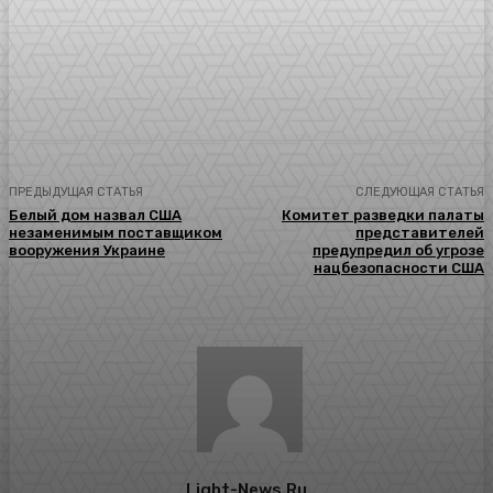
ПРЕДЫДУЩАЯ СТАТЬЯ
СЛЕДУЮЩАЯ СТАТЬЯ
Белый дом назвал США
Комитет разведки палаты
незаменимым поставщиком
представителей
вооружения Украине
предупредил об угрозе
нацбезопасности США
Light-News.ru