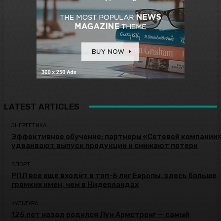
LATEST ARTICLES
ЭНЕРГЕТИКА
Эффективное обучение: партнеры «Сетевой компании
удваивают выпуск продукции и снижают потери
СПОРТ
РПЛ все еще входит в топ-6 лиг Европы, здесь больше
громких имен, чем в Нидерландах
КУЛЬТУРА
125 лет назад родился Луи Армстронг — самый