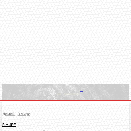
RU
Light News
Домой
В мире
В МИРЕ