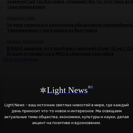
знаменитый трубач мира, спевший про то, что «мир все
таки прекрасен»
ПРОИСШЕСТВИЯ
Чучело сиамского крокодила обнаружили новосибирск
таможенники у пассажира из Вьетнама
НАУКА И ТЕХНОЛОГИИ
В NASA заявили, что проблем с миссией Crew-13 нет. C
Dragon отправится к МКС в середине сентября
Загрузить больше
Light News
RU
Light News – ваш источник светлых новостей в мире, где каждый
день приносит что-то новое и интересное. Мы освещаем
актуальные темы общества, экономики, культуры и науки, делая
акцент на позитиве и вдохновении.