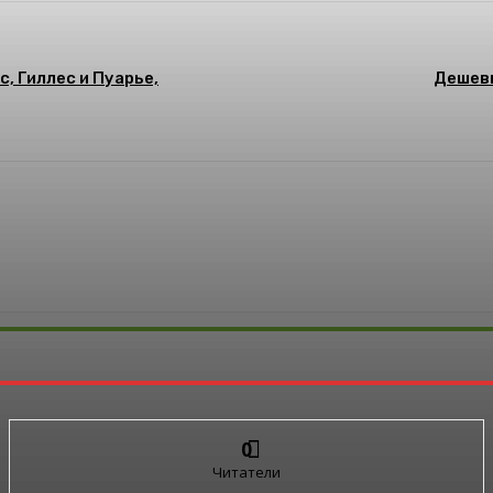
, Гиллес и Пуарье,
Дешевы
0
Читатели