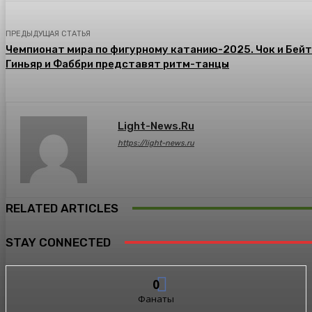
ПРЕДЫДУЩАЯ СТАТЬЯ
Чемпионат мира по фигурному катанию-2025. Чок и Бейтс
Гиньяр и Фаббри представят ритм-танцы
Light-News.ru
https://light-news.ru
RELATED ARTICLES
STAY CONNECTED
0
Фанаты