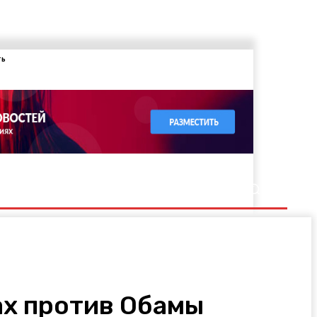
ть
ах против Обамы