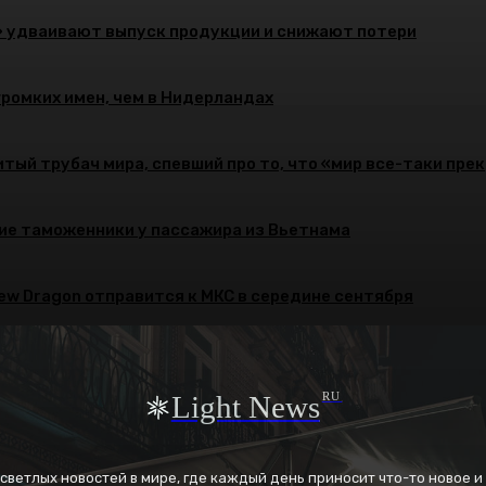
» удваивают выпуск продукции и снижают потери
громких имен, чем в Нидерландах
тый трубач мира, спевший про то, что «мир все-таки пре
ие таможенники у пассажира из Вьетнама
rew Dragon отправится к МКС в середине сентября
Light News
RU
к светлых новостей в мире, где каждый день приносит что-то новое 