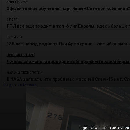
ЭНЕРГЕТИКА
Эффективное обучение: партнеры «Сетевой компании
СПОРТ
РПЛ все еще входит в топ-6 лиг Европы, здесь больше 
КУЛЬТУРА
125 лет назад родился Луи Армстронг — самый знамени
ПРОИСШЕСТВИЯ
Чучело сиамского крокодила обнаружили новосибирск
НАУКА И ТЕХНОЛОГИИ
В NASA заявили, что проблем с миссией Crew-13 нет. C
Загрузить больше
Light News – ваш источни