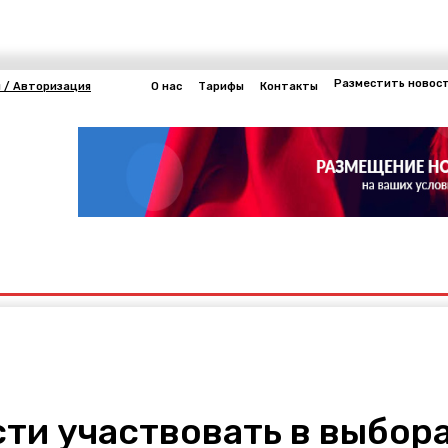
Разместить новос
 / Авторизация
О нас
Тарифы
Контакты
Другие
нергетика
сти участвовать в выбор