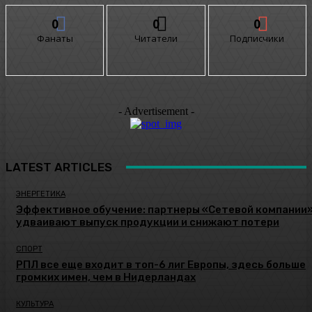
0
0
0
Фанаты
Читатели
Подписчики
- Advertisement -
LATEST ARTICLES
ЭНЕРГЕТИКА
Эффективное обучение: партнеры «Сетевой компании
удваивают выпуск продукции и снижают потери
СПОРТ
РПЛ все еще входит в топ-6 лиг Европы, здесь больше
громких имен, чем в Нидерландах
КУЛЬТУРА