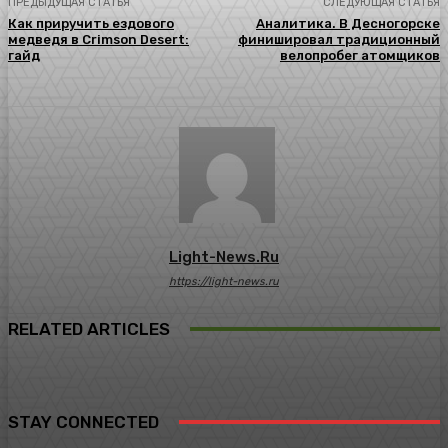
ПРЕДЫДУЩАЯ СТАТЬЯ
СЛЕДУЮЩАЯ СТАТЬЯ
Как приручить ездового
Аналитика. В Десногорске
медведя в Crimson Desert:
финишировал традиционный
гайд
велопробег атомщиков
Light-News.ru
https://light-news.ru
RELATED ARTICLES
STAY CONNECTED