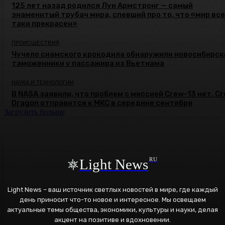
125 лет назад родился Луи Армстронг — самый
знаменитый трубач мира, спевший про то, что «мир все
таки прекрасен»
ПРОИСШЕСТВИЯ
Чучело сиамского крокодила обнаружили новосибирск
таможенники у пассажира из Вьетнама
НАУКА И ТЕХНОЛОГИИ
В NASA заявили, что проблем с миссией Crew-13 нет. C
Dragon отправится к МКС в середине сентября
Загрузить больше
Light News
RU
Light News – ваш источник светлых новостей в мире, где каждый
день приносит что-то новое и интересное. Мы освещаем
актуальные темы общества, экономики, культуры и науки, делая
акцент на позитиве и вдохновении.